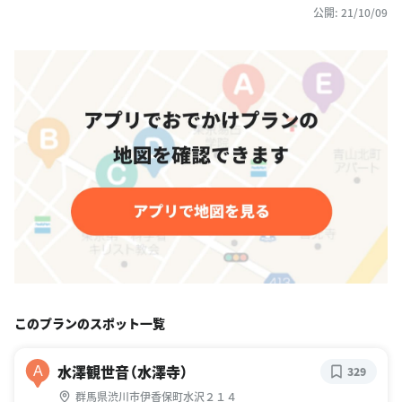
公開: 21/10/09
このプランのスポット一覧
水澤観世音（水澤寺）
A
329
群馬県渋川市伊香保町水沢２１４