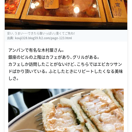
安い､うまい・・・できたら腹いっぱい』重くてご免ね！
出典：
kouji328.blog59.fc2.com/page-123.html
アンパンで有名な木村屋さん。
銀座のビルの上階はカフェがあり、グリルがある。
カフェしか訪問したことがないけど、こちらではエビカツサン
ドばかり頂いている。ふとしたときにリピートしたくなる美味
しさ。