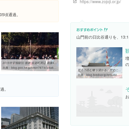
https://www.zojoji.or.jp/
05頃通過。
山門前の日比谷通りを、13:
2015年箱根駅伝 復路 有楽町周辺 画像4枚 - ・・orionの首飾り
出典：
blog.goo.ne.jp/orion787/e/a4a66bee2c36cc6deaa24d457f2d8663
哲舟の呑む喰う浸かる、歴史に憩う : 増上寺へ初詣。皇女和宮さんの ...
出典：
blog.livedoor.jp/tetsubo8/archives/65687996.html
通過。