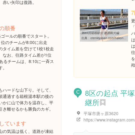
、赤い矢印は復路。
の順番
第89回箱根駅伝 復路駒大編
路ゴールの順番でスタート。
出典：
otenkiyasan.com/hakone/ekiden/hakone89_06.htm
位のチームが8:00に出走
のタイム差を空けて1校1校走
。なお、往路タイム差が1位
あるチームは、8:10に一斉ス
す。
もハードな山下り。そして、
8区の起点 平
C
50頃通過する箱根湯本駅の後の
継所
いかに山で体力を温存し、平
引き離せるかも勝負のカギ。
平塚市唐ヶ原3620
しています
山の気温は低く、道路が凍結