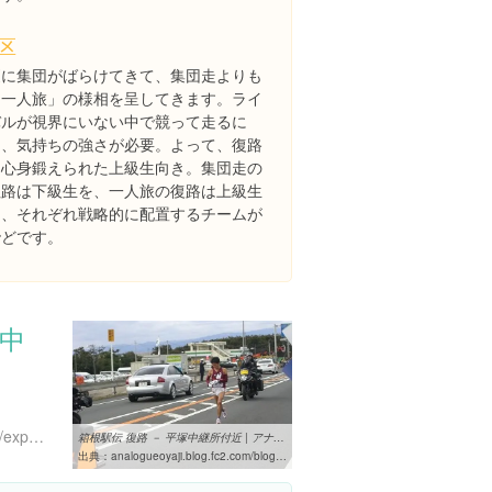
7区
更に集団がばらけてきて、集団走よりも
「一人旅」の様相を呈してきます。ライ
バルが視界にいない中で競って走るに
は、気持ちの強さが必要。よって、復路
は心身鍛えられた上級生向き。集団走の
往路は下級生を、一人旅の復路は上級生
を、それぞれ戦略的に配置するチームが
殆どです。
塚中
https://www.instagram.com/explore/locations/1018657292
箱根駅伝 復路 － 平塚中継所付近 | アナログおやじの独り言
出典：
analogueoyaji.blog.fc2.com/blog-entry-152.html