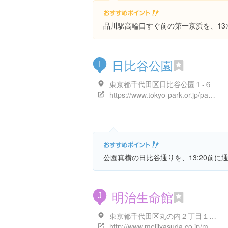
品川駅高輪口すぐ前の第一京浜を、13:
日比谷公園
I
東京都千代田区日比谷公園１-６
https://www.tokyo-park.or.jp/park/format/index037.html
公園真横の日比谷通りを、13:20前に
明治生命館
J
東京都千代田区丸の内２丁目１-１
http://www.meijiyasuda.co.jp/meiji_seimeikan/