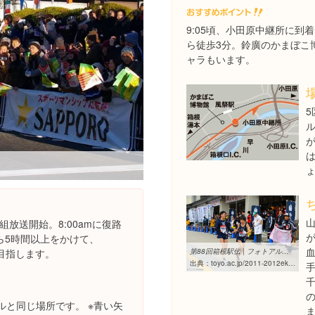
9:05頃、小田原中継所に
ら徒歩3分。鈴廣のかまぼこ
ャラもいます。
5
番組放送開始。8:00amに復路
ら5時間以上をかけて、
第88回箱根駅伝 | フォトアルバム | 2011年度駅伝応援特設サイト ...
を目指します。
出典：
toyo.ac.jp/2011-2012ekiden/2012hakone_j.html
ルと同じ場所です。 ※青い矢