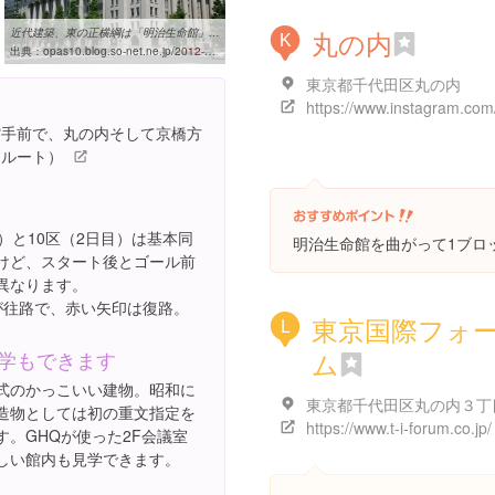
丸の内
近代建築、東の正横綱は「明治生命館」（1）：棚からぼたもちVisual ...
K
出典：
opas10.blog.so-net.ne.jp/2012-07-08
東京都千代田区丸の内
命館手前で、丸の内そして京橋方
別ルート）
）と10区（2日目）は基本同
明治生命館を曲がって1ブロ
けど、スタート後とゴール前
異なります。
が往路で、赤い矢印は復路。
東京国際フォ
L
ム
学もできます
式のかっこいい建物。昭和に
造物としては初の重文指定を
https://www.t-i-forum.co.jp/
す。GHQが使った2F会議室
しい館内も見学できます。