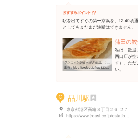
駅を出てすぐの第一京浜を、12:40頃
としてもまだまだ油断はできません。
蒲田の餃
私は「歓迎
西口店が空
す）。ただ
ワンコイン的食べ歩き生活。 : 歓迎 蒲田 平日でも満員御礼
出典：
blog.livedoor.jp/kaz823ad/archives/51416636.html
い。
品川駅
G
東京都港区高輪３丁目２６-２７
https://www.jreast.co.jp/estation/stations/788.html