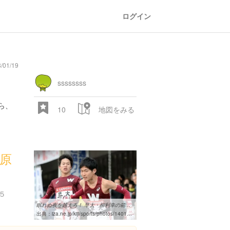
ログイン
01/19
ssssssss
ら、
10
地図をみる
）
田原
５
眠れぬ夜を越えろ！ 早大・柳利幸の箱根駅伝：イザ！
出典：
iza.ne.jp/kiji/sports/photos/140111/spo14011118280035-p1.html