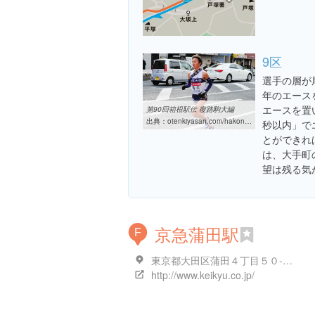
9区
選手の層が
年のエース
エースを置
第90回箱根駅伝 復路駒大編
出典：
otenkiyasan.com/hakone/ekiden/hakone90_06.htm
秒以内」で
とができれ
は、大手町
望は残る気
京急蒲田駅
F
東京都大田区蒲田４丁目５０-１０
http://www.keikyu.co.jp/