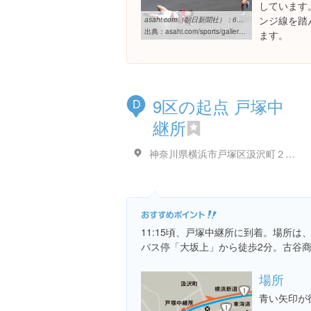
しています
ンジ線を踏
asahi.com（朝日新聞社）：6区、東洋大・市川孝徳（右）との首位争い ...
出典：
asahi.com/sports/gallery/2011hakone_ekiden/20110103001.html
ます。
9区の起点 戸塚中
D
継所
神奈川県横浜市戸塚区汲沢町２０１
11:15頃、戸塚中継所に到着。場所
バス停「大坂上」から徒歩2分。古谷
場所
青い矢印が