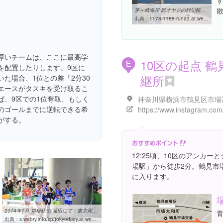
茅ヶ崎海岸 髭オヤジの雑記帳（笑/ウェブリブログ
出典：
1178-1188-runa3.at.webry.info/200805/article_8.html
厚いチームは、ここに最高学
10区の起点 鶴
E
を配置したりします。9区に
継所
いた場合、1位との差「2分30
エースがタスキを受け取るこ
ば、9区での1位奪取、もしく
のゴールまでに逆転できる希
がする。
12:25頃、10区のアンカ
場駅」から徒歩2分。鶴見市
に入ります。
2014年1月 箱根駅伝 蒲田にて：東京周遊日記-Around the world-
出典：
s.webry.info/sp/tokyodiary.at.webry.info/201401/article_3.html