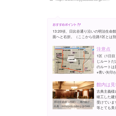
13:20頃、日比谷通り沿いの明治生
面へと右折。（ここから往路1区とは
注意点
1区（1日目
じルートだ
のルートは
※青い矢印
館内は見
古典主義様
竣工した建
受けていま
明治生命館（内観） : 俺の眼からコンニチワ
出典：
redarpels.exblog.jp/3489750
等とても美