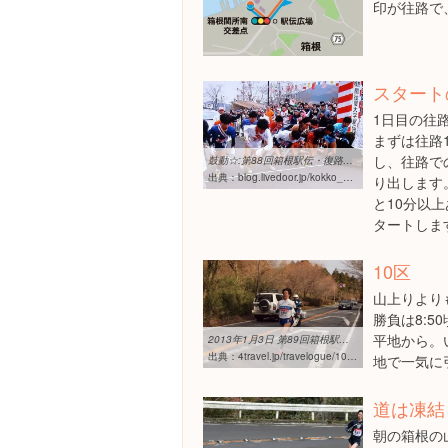
印が往路で
スタート
1日目の往
まずは往路1
し、往路で
鼓動☆:第88回箱根駅伝・復路☆ - livedoor Blog（ブログ）
出典：
blog.livedoor.jp/kokko_54kf/archives/55507180.html
り出します
と10分以上
タートしま
10区
山上りより
勝負は8:
平地から。
2013年1月3日 第89回箱根駅伝復路6区 箱根の山下りで選手を ...
出典：
4travel.jp/travelogue/10738827
地で一気に
道は凍結
朝の箱根の