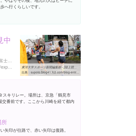
す。やはりその後、地元の人はビーチに
散歩へ行くらしいです。
見中
神奈川県横浜市鶴見区市場富士見町１-２１
https://www.instagram.com/explore/locations/539950930
東洋大学スポーツ新聞編集部 - [陸上競技]箱根復路 箱根駅伝3連覇達成 ...
出典：
supoto.blog41.fc2.com/blog-entry-1809.html
ーとタスキリレー。場所は、京急「鶴見市
場交番前です。ここから川崎を経て都内
場所
青い矢印が往路で、赤い矢印は復路。