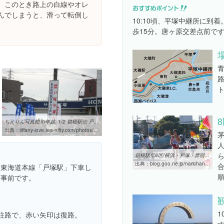
。このとき路上の白線やオレ
んでしまうと、滑って転倒し
10:10頃、平塚中継所に到
歩15分。唐ヶ原交差点前で
ちえりん写真館 in年越: 1/2 箱根駅伝 戸塚中継所
出典：
tiffany-love.tea-nifty.com/photos/toshikoshi/cimg2652.html
ら
箱根駅伝8区/横浜・戸塚・原宿で城西大棄権 - ジイジの気ままな雑記ノート
出典：
blog.goo.ne.jp/narichanziizi/e/7f2cec382bcc4459e0dc208a12386708
は、東海道本線「戸塚駅」下車し
商事前です。
1
往路で、赤い矢印は復路。