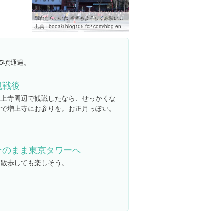
晴れたらいいね 今年もよろしくお願いします
出典：
booaki.blog105.fc2.com/blog-entry-1892.html
15頃通過。
観戦後
増上寺周辺で観戦したなら、せっかくな
ので増上寺にお参りを。お正月っぽい。
そのまま東京タワーへ
お散歩しても楽しそう。