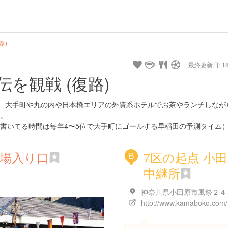
路)
最終更新日: 18/
を観戦 (復路)
は、大手町や丸の内や日本橋エリアの外資系ホテルでお茶やランチしなが
。
書いてる時間は毎年4〜5位で大手町にゴールする早稲田の予測タイム
車場入り口
7区の起点 小
B
中継所
神奈川県小田原市風祭２４
http://www.kamaboko.com/