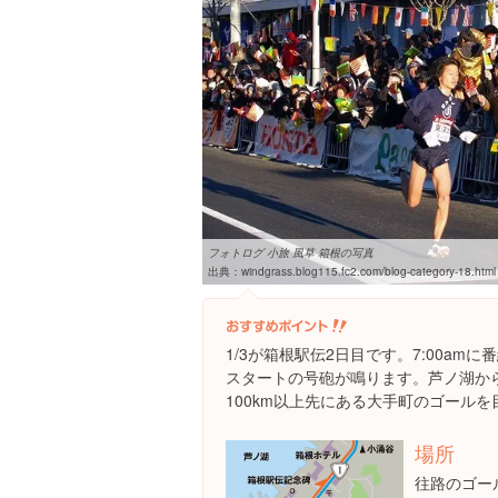
フォトログ 小旅 風草 箱根の写真
出典：
windgrass.blog115.fc2.com/blog-category-18.html
1/3が箱根駅伝2日目です。7:00amに
スタートの号砲が鳴ります。芦ノ湖か
100km以上先にある大手町のゴール
場所
往路のゴー