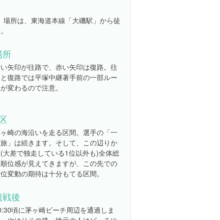
着。場所は、東海道本線「大磯駅」から徒
す。
場所
青い矢印が往路で、赤い矢印は復路。往
路と復路では平塚中継著手前の一部ルー
トが変わるので注意。
8区
茅ヶ崎の海沿いを走る区間。選手の「一
人旅」は続きます。そして、この辺りか
(大差で独走している1位以外も)全体総
合順位感が見えてきますが、この先での
順位変動の期待は十分もてる区間。
観戦後
0:30頃に茅ヶ崎ビーチ周辺を通過しま