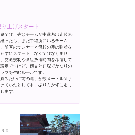
繰り上げスタート
復路では、先頭チームが中継所出走後20
分経ったら、まだ中継所にいるチーム
は、前区のランナーと母校の襷の到着を
待たずにスタートしなくてはなりませ
ん。交通規制や番組放送時間を考慮して
の設定ですけど、鶴見と戸塚でかなりの
ドラマを生むルールです。
写真みたいに前の選手が数メートル側ま
できていたとしても、振り向かずに走り
出します。
-３５