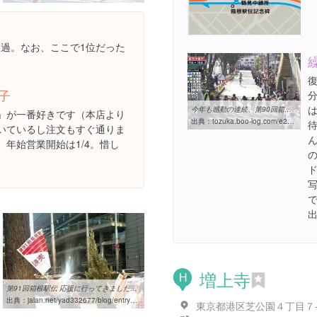
通過。なお、ここで1位だった
子
今年も感動の連続、第90回箱根駅伝 | 経営コンサルタント 戸塚友康 の ...
」が一番好きです（本店より
出典：
tozuka.boo-log.com/e252032.html
いているし注文もすぐ通りま
、年始営業開始は1/4。惜し
増上寺
H
第91回箱根駅伝 応援に行ってきました～/秋葉原ワシントンホテルの ...
出典：
jalan.net/yad332677/blog/entry0003285133.html
東京都港区芝公園４丁目７