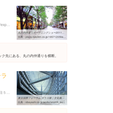
https://www.instagram.com/explore/locations/102240
丸の内仲通りガーデニングショー2011だよ～（＾＾）b | かにゃか ...
出典：
plaza.rakuten.co.jp/19571205kanae/diary/201110250000
ック先にある、丸の内仲通りを横断。
ーラ
東京都千代田区丸の内３丁目５-１
東京国際フォーラム ガラス棟｜文化施設｜実績の紹介｜大林組
出典：
obayashi.co.jp/works/search_purpose/search_purpose5/work_144