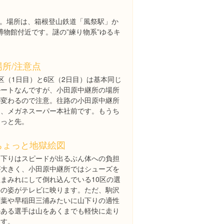
到着。場所は、箱根登山鉄道「風祭駅」か
博物館付近です。謎の”練り物系”ゆるキ
場所/注意点
区（1日目）と6区（2日目）は基本同じ
ルートなんですが、小田原中継所の場所
が変わるので注意。往路の小田原中継所
は、メガネスーパー本社前です。もうち
ょっと先。
ちょっと地獄絵図
山下りはスピードが出るぶん体への負担
が大きく、小田原中継所ではシューズを
血まみれにして倒れ込んでいる10区の選
手の姿がテレビに映ります。ただ、駒沢
千葉や早稲田三浦みたいに山下りの適性
のある選手は山をあくまでも軽快に走り
ます。