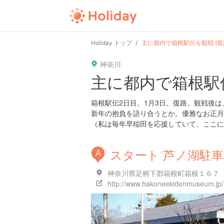
Holiday トップ
主に都内で箱根駅伝を観戦 (復
神奈川
主に都内で箱根駅伝
箱根駅伝2日目。1月3日。復路。観戦後
新年の抱負を語り合うとか。優雅なお正月
（私は毎年早稲田を応援していて、ここに
スタート 芦ノ湖駐
A
神奈川県足柄下郡箱根町箱根１６７
http://www.hakoneekidenmuseum.jp/