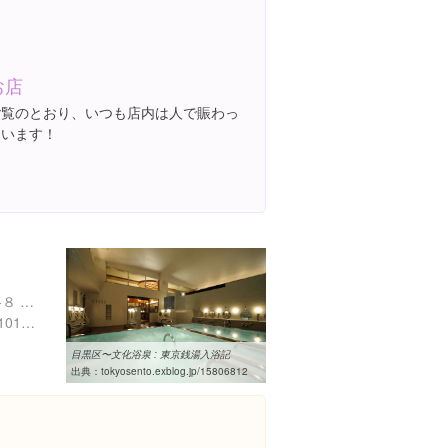
お店
ご覧のとおり、いつも店内は人で賑わっ
ています！
東京都目黒区東山３丁目６-８ エクセル東山
https://www.bunkayokusen1010.com/
目黒区〜文化浴泉 : 東京銭湯入浴記
出典：
tokyosento.exblog.jp/15806812