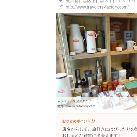
東京都目黒区上目黒３丁目１３-１０
http://www.travelers-factory.com/
トラベラーズファクトリー
出典：
travelers-factory.com
店名からして、旅好きにはぴったりの
おしゃれな雑貨に出会えます！