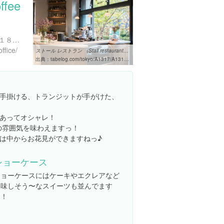
ffee
東京都目黒区青葉台３丁目１８-３ THE Works １F
ffice/
ストール レストラン （Stall restaurant） - 池尻大橋/西洋各国料理 ...
出典：
tabelog.com/tokyo/A1317/A131705/13043860
手掛ける、トランジットが手がけた、
あってオシャレ！
の雰囲気を味わえますっ！
は中からお花見ができますねっ♪
ショーケース
ショーケースにはケーキやエクレアなど
美味しそう〜なスイーツも並んでます
よ！