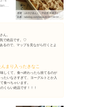
３-４
https://www.wagashi-miyabian.com/
雅庵 （みやびあん） - 中目黒/和菓子 [食べログ]
出典：
tabelog.com/tokyo/A1317/A131701/13073813
さん。
気で絶品です。♡
あるので、マップを見ながら行くとよ
たんまり入ったきなこ
美味しくて、食べ終わったら捨てるのが
もったいなさすぎて、ヨーグルトとか入
れて食べちゃいます。
そのくらい絶品です！！！