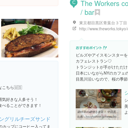
The Workers co
C
/ bar
http://www.theworks.tokyo/o
ビルズやアイスモンスターを
カフェレストラン♡
トランジットが手がけただけ
日本にいながらNYのカフェ
目黒川沿いなので、桜の季節
ちら🇺🇸
囲気好きな人多そう！
食べることができます！
築45年の建物を改装！ 中目黒に注目の複合施設がオープン。｜NEWS ...
出典：
houyhnhnm.jp/news/009540.html
ングリルチーズサンド
のカップにコーヒー入ってま