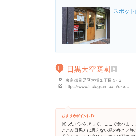
スポット
目黒天空庭園
F
東京都目黒区大橋１丁目９-２
https://www.instagram.com/explore/locations/79154051
買ったパンを持って、ここで食べまし
ここが目黒とは思えない緑の多さと静