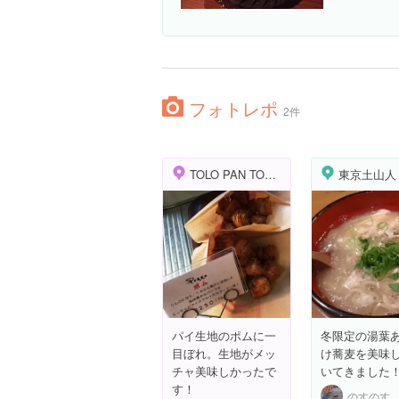
フォトレポ
2件
TOLO PAN TOKYO
東京土山人
パイ生地のポムに一
冬限定の湯葉
目ぼれ。生地がメッ
け蕎麦を美味
チャ美味しかったで
いてきました
す！
のすのす