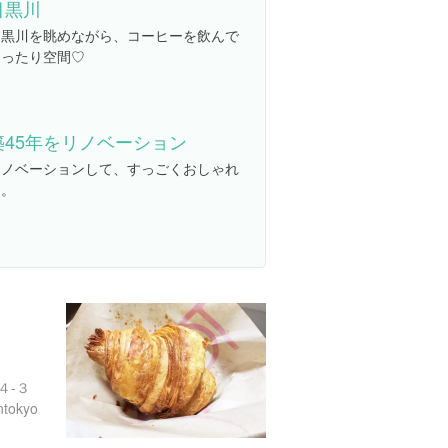
目黒川
目黒川を眺めながら、コーヒーを飲んで
ゆったり空間♡
築45年をリノベーション
リノベーションして、すっごくおしゃれ
に。
４-３
ntokyo