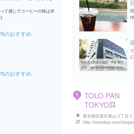
視って感じでコーヒーの味は求
)
内のおすすめ
中目黒に新複合施設「THE WORKS」トランジットがオープン、目黒川沿い ...
出典：
fashionmarketingjournal.com/2014/11/THE-WORKS.html
内のおすすめ
TOLO PAN
E
TOKYO
東京都目黒区東山３丁目１
http://tolotokyo.com/tolopa