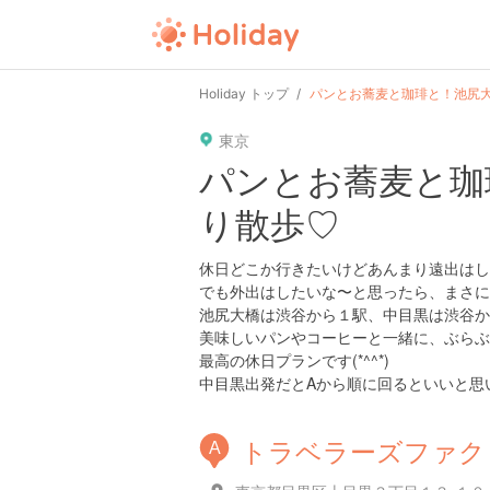
Holiday トップ
パンとお蕎麦と珈琲と！池尻
東京
パンとお蕎麦と珈
り散歩♡
休日どこか行きたいけどあんまり遠出はし
でも外出はしたいな〜と思ったら、まさに
池尻大橋は渋谷から１駅、中目黒は渋谷か
美味しいパンやコーヒーと一緒に、ぶらぶ
最高の休日プランです(*^^*)
中目黒出発だとAから順に回るといいと思
トラベラーズファク
A