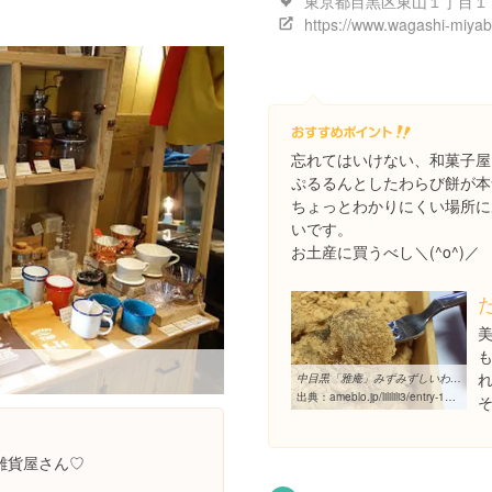
東京都目黒区東山１丁目１
忘れてはいけない、和菓子屋
ぷるるんとしたわらび餅が本
ちょっとわかりにくい場所に
いです。
お土産に買うべし＼(^o^)／
中目黒「雅庵」みずみずしいわらび餅～ こんなの初めて！｜oh! neckry ...
出典：
ameblo.jp/lililili3/entry-11848760173.html
雑貨屋さん♡