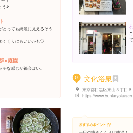
^*)
ょう♪
ト
がとっても綺麗に見えるそう
めくくりにもいいかも♡
群×庭園
ッチな感じが都会ぽい。
文化浴泉
G
一日の締めくくりは銭湯！