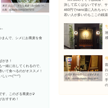
決して広くはないですが、サ
東京 土山人 : すだち蕎麦 | Sumally (サマリー)
460円でnano湯に入れちゃ
出典：
sumally.com/p/207310
若い人が多いのもここの銭湯
ん。
つまんで、シメにお蕎麦を食
ばがき！
も一緒に出してくれるので、
巻いて食べるのがオススメ！
お花茶屋から行くには遠すぎる！銭湯！ 文化浴泉：葛飾区お花茶屋の ...
い〜(*^^*)
出典：
sumai-miyako.blog.so-net.ne.jp/2014-07-17
です、このざる蕎麦が♪
がおすすめ！