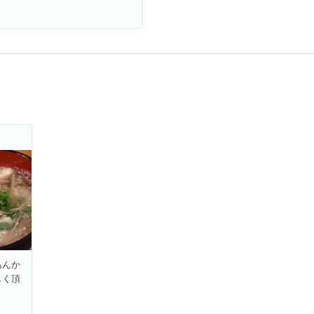
あんか
しく頂
！