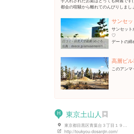
手入れされたお庭はとっても綺麗です(*^
都会の喧騒から離れてのんびりしまし
サンセッ
サンセット
♡
デートの締
口コミ - 目黒天空庭園 (めぐろてんくうこうえん)/庭園 | DEECE [ディース]
出典：
deece.jp/amusement/17185567/reviews
高層ビル
このアンマ
東京土山人
H
東京都目黒区青葉台３丁目１９-８ 目黒 蕎麦 池尻大橋
http://toukyou-dosanjin.com/