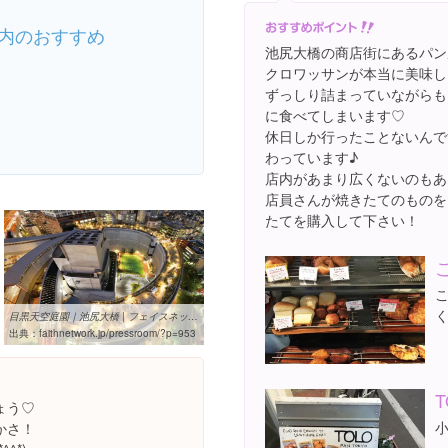
内のおすすめ
池尻大橋の商店街にあるパン
クロワッサンが本当に美味し
ずっしり詰まっていながらも
に食べてしまいます♡
休日しか行ったことないんで
わっています♪
店内があまり広くないのもあ
店員さんが焼きたてのものを
たてを購入して下さい！
目黒天空庭園｜池尻大橋 | フェイスネットワーク | 広報ブログ
出典：
faithnetwork.jp/pressroom/?p=953
T
ょう♡
かさ！