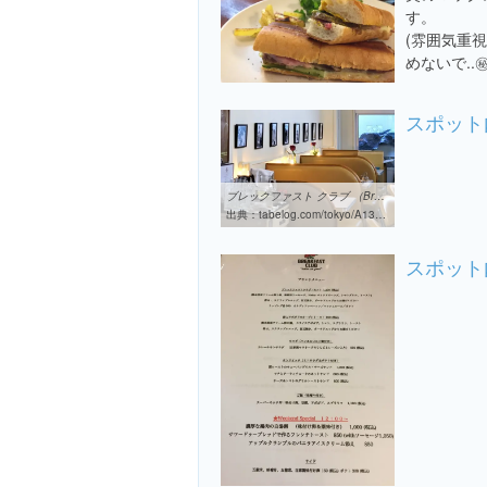
す。
(雰囲気重
めないで..㊙️
スポット
ブレックファスト クラブ （Breakfast club） - 池尻大橋/カフェ・喫茶 ...
出典：
tabelog.com/tokyo/A1317/A131705/13202744
スポット