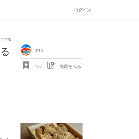
ログイン
02/20
ぐる
mzh
127
地図をみる