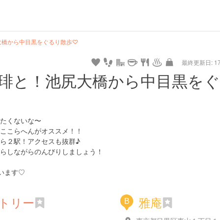
大橋から中目黒をぐるり散歩♡
最終更新日: 17/
琲と！池尻大橋から中目黒を
たくないな〜
ここらへんがオススメ！！
ら２駅！アクセスも抜群♪
らしながらのんびりしましょう！
います♡
トリー
雅庵
B