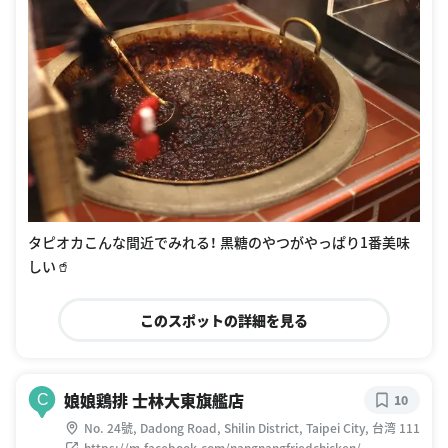
タピオカこんな間近でみれる！ 黒糖のやつがやっぱり1番美味
しい🥤
このスポットの詳細を見る
娘娘鶏排 士林大東旗艦店
C
10
No. 24號, Dadong Road, Shilin District, Taipei City, 台湾 111
https://m.facebook.com/nangnangfriedchicken/