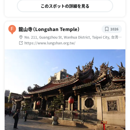
このスポットの詳細を見る
龍山寺（Longshan Temple）
F
1026
No. 211, Guangzhou St, Wanhua District, Taipei City, 台湾
10853
https://www.lungshan.org.tw/