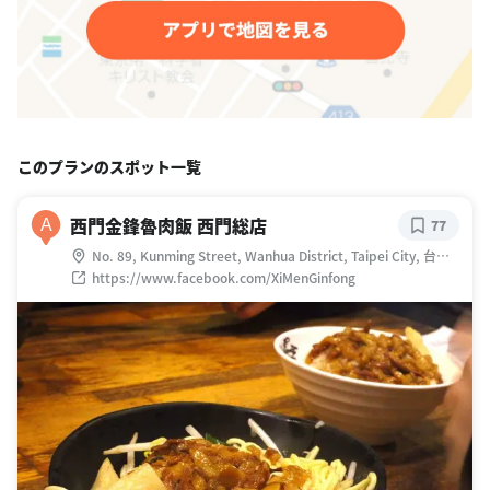
このプランのスポット一覧
西門金鋒魯肉飯 西門総店
A
77
No. 89, Kunming Street, Wanhua District, Taipei City, 台湾
108
https://www.facebook.com/XiMenGinfong