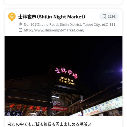
士林夜市（Shilin Night Market）
G
1193
No. 101號, Jihe Road, Shilin District, Taipei City, 台湾 111
http://www.shilin-night-market.com/
夜市の中でもご飯も雑貨も沢山楽しめる場所🌙