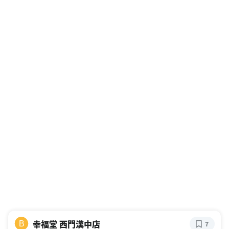
幸福堂 西門漢中店
B
7