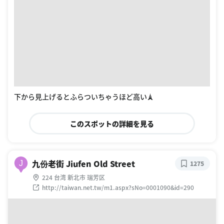
下から見上げるとふらついちゃうほど高い🗼
このスポットの詳細を見る
九份老街 Jiufen Old Street
J
1275
224 台湾 新北市 瑞芳区
http://taiwan.net.tw/m1.aspx?sNo=0001090&id=290