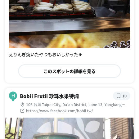
えりんぎ焼いたやつもおいしかった🍄
このスポットの詳細を見る
Bobii Frutii 珍珠水果特調
H
10
106 台湾 Taipei City, Da’an District, Lane 13, Yongkang
Street, 8號1樓
https://www.facebook.com/bobii.tw/