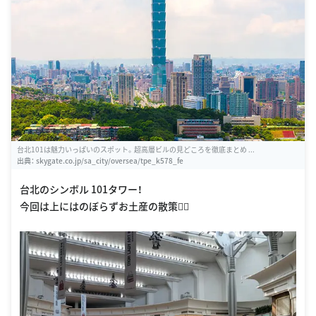
台北101は魅力いっぱいのスポット。超高層ビルの見どころを徹底まとめ ...
出典：
skygate.co.jp/sa_city/oversea/tpe_k578_fe
台北のシンボル 101タワー！
今回は上にはのぼらずお土産の散策👯‍♂️