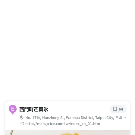
西門町芒菓氷
E
64
No. 17號, Hanzhong St, Wanhua District, Taipei City, 台湾
108
http://mango-ice.com.tw/index_ch_01.htm