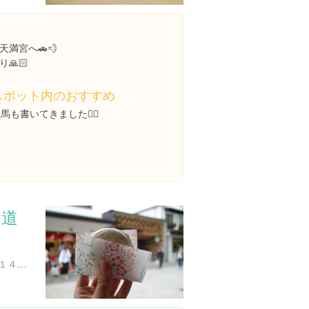
満宮へ🚗💨
🙏🏻
スポット内のおすすめ
馬も書いてきました✌🏻
参道
福岡県太宰府市宰府１丁目１４-２８