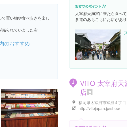
太宰府天満宮に来たら食べて
って買い物や食べ歩きを楽し
参道のあちこちにお店がありま
売られていました🌸
内のおすすめ
ViTO 太宰府
J
店
http://vitojapan.jp/shop/