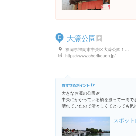
大濠公園
D
福岡県福岡市中央区大濠公園１ 公園管理事務所
https://www.ohorikouen.jp/
大きなお濠の公園🌿
中央にかかっている橋を渡って一周で
晴れていたので清々しくてとっても気持
スポット