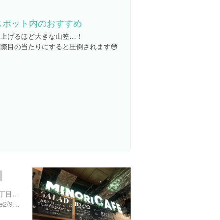
スポット内のおすすめ
見上げるほど大きな山笠…！
実際目の当たりにすると圧倒されます😳
福岡県福岡市中央区天神２丁目１１-１
http://fukuoka.parco.jp/page2/9622/