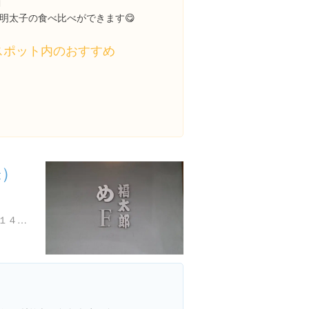

明太子の食べ比べができます😋
スポット内のおすすめ
株）
福岡県太宰府市宰府１丁目１４-２８