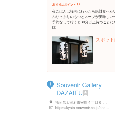
夜ごはんは福岡に行ったら絶対食べたいも
ぷりっぷりのもつとスープが美味しい
予約なしで行くと30分以上待つこと
👌🏻
スポット
Souvenir Gallery
I
DAZAIFU
福岡県太宰府市宰府４丁目６-１６
https://kyoto-souvenir.co.jp/shop/page/sg6.html