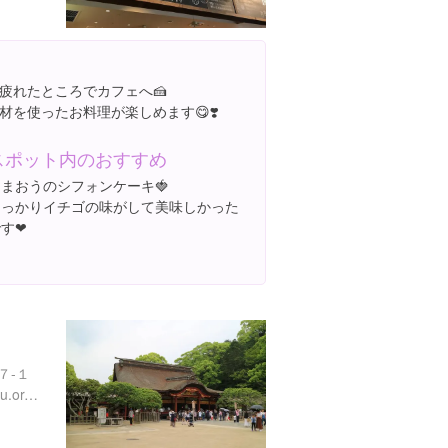
疲れたところでカフェへ🍰
を使ったお料理が楽しめます😋❣️
スポット内のおすすめ
まおうのシフォンケーキ🍓
しっかりイチゴの味がして美味しかった
す❤︎
７-１
http://www.dazaifutenmangu.or.jp/