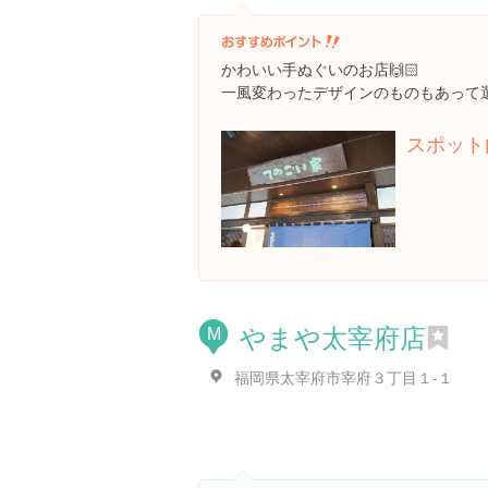
かわいい手ぬぐいのお店🙌🏻
一風変わったデザインのものもあって選ぶ
スポット
やまや太宰府店
M
福岡県太宰府市宰府３丁目１-１