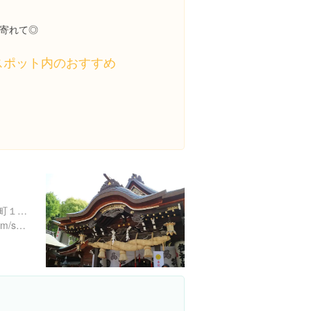
寄れて◎
スポット内のおすすめ
福岡県福岡市博多区上川端町１-４１
https://hakatanomiryoku.com/spot/%E6%AB%9B%E7%94%B0%E7%A5%9E%E7%A4%BE