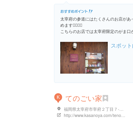
太宰府の参道にはたくさんのお店があ
めます🧚🏻‍♀️✨
こちらのお店では太宰府限定のがま口が
スポット
てのごい家
K
福岡県太宰府市宰府２丁目７-２６
http://www.kasanoya.com/tenogoiya.html