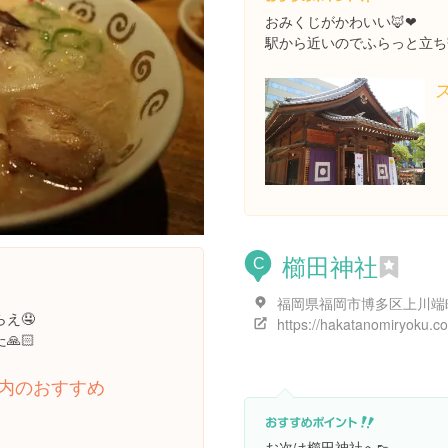
おみくじがかわいい🦊❤︎
駅から近いのでふらっと立ち
櫛田神社
C
え🤤
🏻
内のおすすめ
お次は櫛田神社へ👟