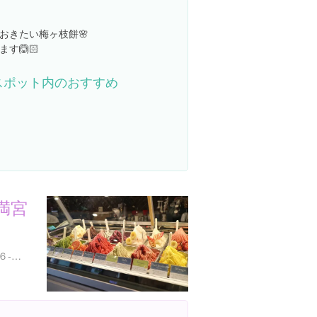
おきたい梅ヶ枝餅🌸
す🙆🏻
スポット内のおすすめ
天満宮
福岡県太宰府市宰府４丁目６-１６