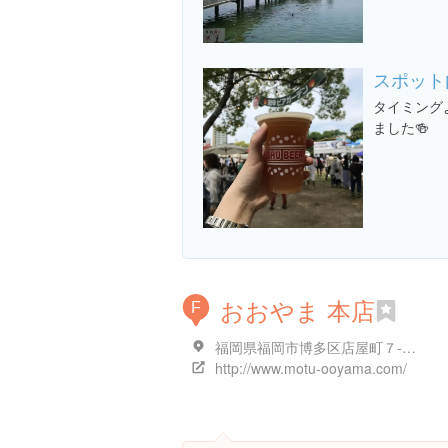
スポット
タイミング
ました🍻
おおやま 本店
F
福岡県福岡市博多区店屋町７-２８
http://www.motu-ooyama.com/