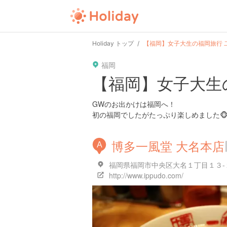
user
pin
tel
time
Holiday トップ
【福岡】女子大生の福岡旅行 
福岡
date
child
solitary
【福岡】女子大生
tokyo
kanagawa
osaka
GWのお出かけは福岡へ！
初の福岡でしたがたっぷり楽しめました🐵
博多一風堂 大名本店
A
福岡県福岡市中央区大名１丁目１３-
http://www.ippudo.com/