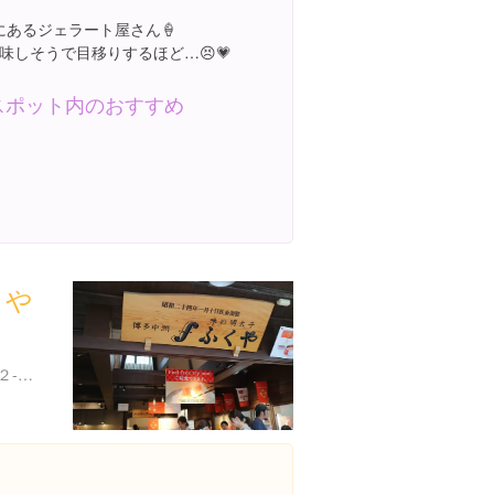
じ店内にあるジェラート屋さん🍦
味しそうで目移りするほど…😣💗
スポット内のおすすめ
くや
福岡県太宰府市宰府３丁目２-４７