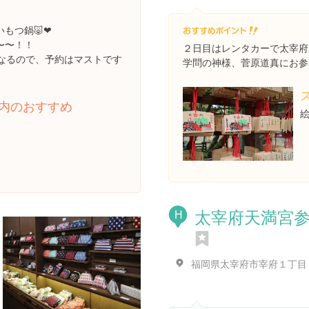
つ鍋🐷❤︎
〜〜！！
２日目はレンタカーで太宰府天
になるので、予約はマストです
学問の神様、菅原道真にお参り
内のおすすめ
絵
太宰府天満宮
H