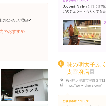
Souvenir Galleryと同
どのジェラートもとっても美
のが楽しい🙆🏻💕
内のおすすめ
味の明太子ふ
L
太宰府店
https://www.fukuya.com/