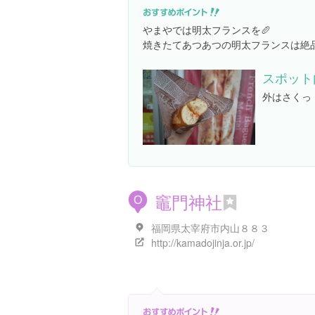
やまやでは明太フランスを🥖
焼きたてあつあつの明太フランスは絶
スポット
外はさくっ
竈門神社
O
福岡県太宰府市内山８８３
http://kamadojinja.or.jp/