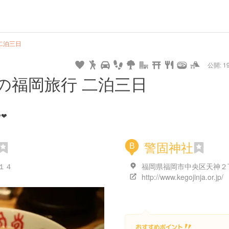
url
guide
hot
type
star
camera
home
settings
profile
print
rank
mail
lock
calendar
access
二泊三日
公開: 19
pet
drive
walking
cycling
nature
stroll
art
camp
history
castle
temple
cafe
gourmet
onsen
outdoor
world
public bath
shopping
の福岡旅行 二泊三日
heritage
kyoto
hyogo
❤︎
警固神社
B
１４
http://www.kegojinja.or.jp/