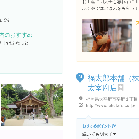
お土産に明太子も忘れずに🕴
ふくやではごはんをもらって
品です！
内のおすすめ
！中はふわっと！
福太郎本舗（
N
太宰府店
http://www.fukutaro.co.jp/
続いても明太子❤︎