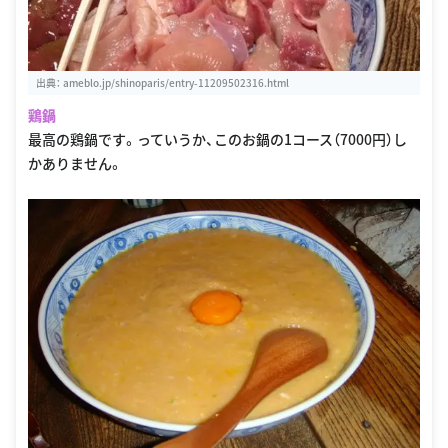
出典：
ameblo.jp/shinoparis/entry-11209502316.html
鶏鍋
最高の鶏鍋です。っていうか、このお鍋の1コース（7000円）し
かありません。