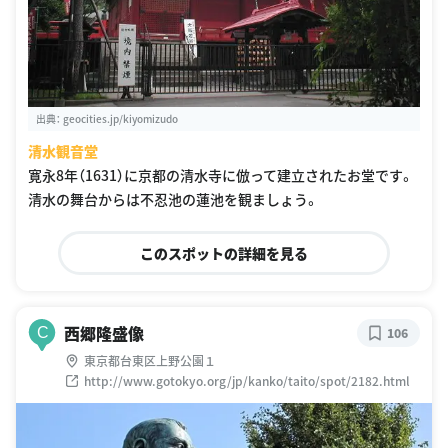
出典：
geocities.jp/kiyomizudo
清水観音堂
寛永8年（1631）に京都の清水寺に倣って建立されたお堂です。
清水の舞台からは不忍池の蓮池を観ましょう。
このスポットの詳細を見る
西郷隆盛像
C
106
東京都台東区上野公園１
http://www.gotokyo.org/jp/kanko/taito/spot/2182.html