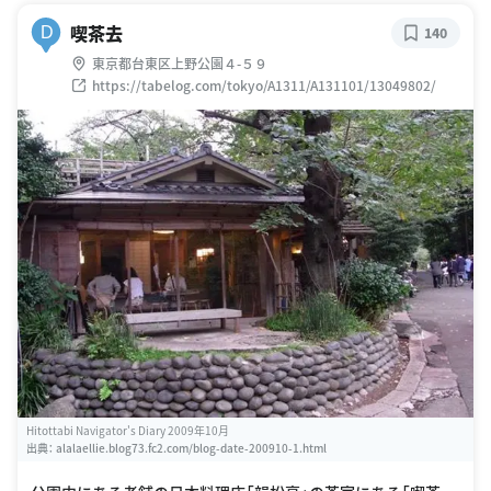
喫茶去
D
140
東京都台東区上野公園４-５９
https://tabelog.com/tokyo/A1311/A131101/13049802/
Hitottabi Navigator's Diary 2009年10月
出典：
alalaellie.blog73.fc2.com/blog-date-200910-1.html