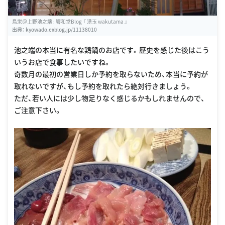
鳥栄＠上野池之端 : 響和堂Blog 『 湧玉 wakutama 』
出典：
kyowado.exblog.jp/11138010
池之端の本当に有名な鶏鍋のお店です。歴史を感じた後はこう
いうお店で食事したいですね。
奇数月の最初の営業日しか予約を取らないため、本当に予約が
取れないですが、もし予約を取れたら絶対行きましょう。
ただ、若い人には少し物足りなく感じるかもしれませんので、
ご注意下さい。