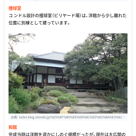
撞球室
コ ンドル設計の撞球室（ビリヤード場）は、洋館から少し離れた
位置に別棟として建っています。
出典：
toilet.blog.shinobi.jp/%E5%8F%B0%E6%9D%B1%E5%8C%BA%E3%81%
AE%E3%83%88%E3%82%A4%E3%83%AC/%E6%97%A7%E5%B2%A9%E5%B
和館
4%8E%E9%82%B8%E5%BA%AD%E5%9C%92%E3%80%80%E5%92%8C%E9%
A4%A8%E3%83%88%E3%82%A4%E3%83%AC
完成当時は洋館を遥かにしのぐ規模だったが、現在は大広間の