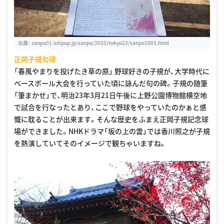
出典：
sanpo01.lolipop.jp/sanpo/2010/tokyo23/sanpo1003.html
正岡子規句碑
「春風やまりを投げたき草の原」 野球好きの子規が、大学時代に
ベースボール大会を行っていた頃に詠んだ句の碑。子規の随筆
「筆まかせ」で、明治23年3月21日午後に上野公園博物館横空地
で試合を行なったとあり、ここで野球をやっていたのかぁと感
慨に耽ることが出来ます。そんな歴史をふまえ正岡子規記念球
場ができました。NHKドラマ「坂の上の雲」では香川照之が子規
を熱演していてそのイメージで観ちゃいますね。