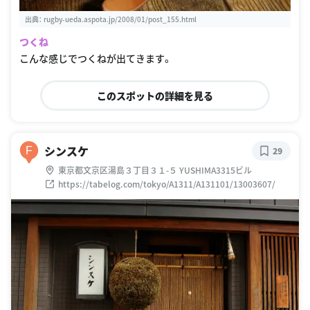
出典：
rugby-ueda.aspota.jp/2008/01/post_155.html
つくね
こんな感じでつくねが出てきます。
このスポットの詳細を見る
シンスケ
F
29
東京都文京区湯島３丁目３１-５ YUSHIMA3315ビル
https://tabelog.com/tokyo/A1311/A131101/13003607/