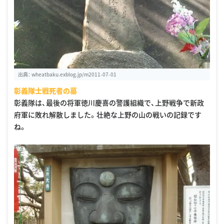
出典：
wheatbaku.exblog.jp/m2011-07-01
彰義隊士戦死者の墓
彰義隊は、最後の将軍徳川慶喜の警護組織で、上野戦争で新政
府軍に敗れ解散しました。壮絶な上野の山の戦いの記録です
ね。