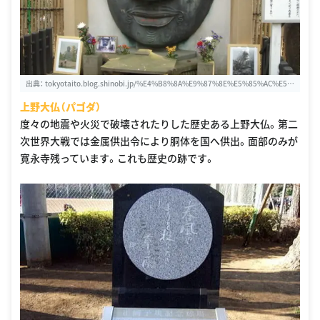
出典：
tokyotaito.blog.shinobi.jp/%E4%B8%8A%E9%87%8E%E5%85%AC%E5%
9C%92/%E5%A4%A7%E4%BB%8F%E3%83%91%E3%82%B4%E3%83%80%E
上野大仏（パゴダ）
F%BC%88%E4%B8%8A%E9%87%8E%E6%81%A9%E8%B3%9C%E5%85%AC%
E5%9C%92%20%E5%AF%9B%E6%B0%B8%E5%AF%BA%EF%BC%89
度々の地震や火災で破壊されたりした歴史ある上野大仏。第二
次世界大戦では金属供出令により胴体を国へ供出。面部のみが
寛永寺残っています。これも歴史の跡です。