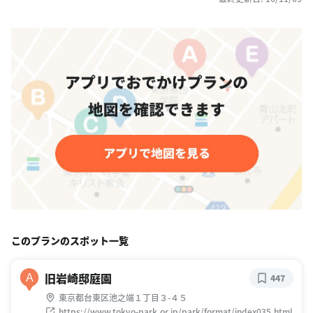
このプランのスポット一覧
旧岩崎邸庭園
A
447
東京都台東区池之端１丁目３-４５
https://www.tokyo-park.or.jp/park/format/index035.html