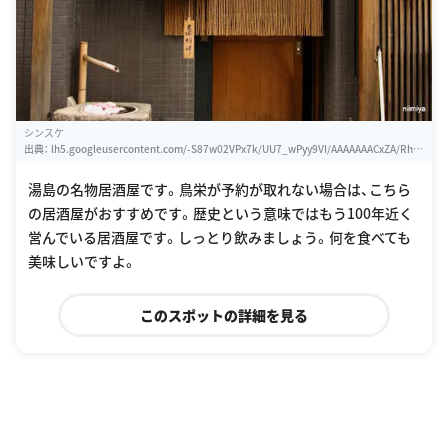
シンスケ
出典：
lh5.googleusercontent.com/-S87w02VPx7k/UU7_wPyy9VI/AAAAAAACxZA/Rhq
Fv_SOJHQ/w460-h310-s0/IMG_9274.JPG
湯島の名物居酒屋です。鳥栄が予約が取れない場合は、こちら
の居酒屋がおすすめです。歴史という意味ではもう100年近く
営んでいる居酒屋です。しっとり飲みましょう。何を食べても
美味しいですよ。
このスポットの詳細を見る