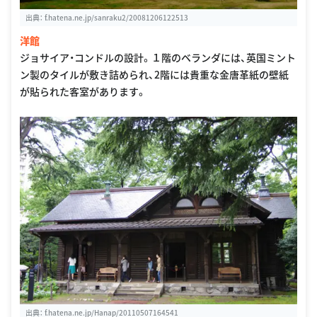
出典：
f.hatena.ne.jp/sanraku2/20081206122513
洋館
ジョサイア・コンドルの設計。１階のベランダには、英国ミント
ン製のタイルが敷き詰められ、2階には貴重な金唐革紙の壁紙
が貼られた客室があります。
出典：
f.hatena.ne.jp/Hanap/20110507164541