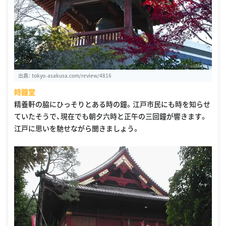
出典：
tokyo-asakusa.com/review/4816
時鐘堂
精養軒の脇にひっそりとある時の鐘。江戸市民にも時を知らせ
ていたそうで、現在でも朝夕六時と正午の三回鐘が響きます。
江戸に思いを馳せながら聞きましょう。