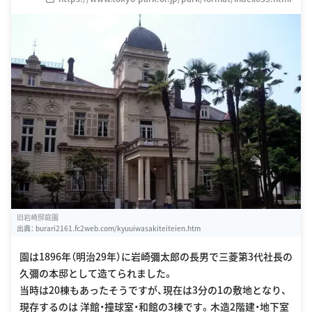
旧岩崎邸庭園
出典：
burari2161.fc2web.com/kyuuiwasakiteiteien.htm
園は1896年（明治29年）に岩崎彌太郎の長男で三菱第3代社長の
久彌の本邸として造てられました。
当時は20棟もあったそうですが、現在は3分の1の敷地となり、
現存するのは 洋館・撞球室・和館の3棟です。木造2階建・地下室