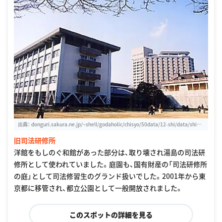
出典：
donguri.sakura.ne.jp/~shell/godaholic/chisyo/50data/12-shi/data/shiho
u_kensyu_syo.html
旧司法研修所
洋館をもしのぐ和館があった部分は、取り壊され湯島の司法研
修所として使われていました。庭園も、国有財産の「司法研修所
の庭」として司法修習生のグランド扱いでした。2001年から東
京都に移管され、都立公園として一般開放されました。
このスポットの詳細を見る