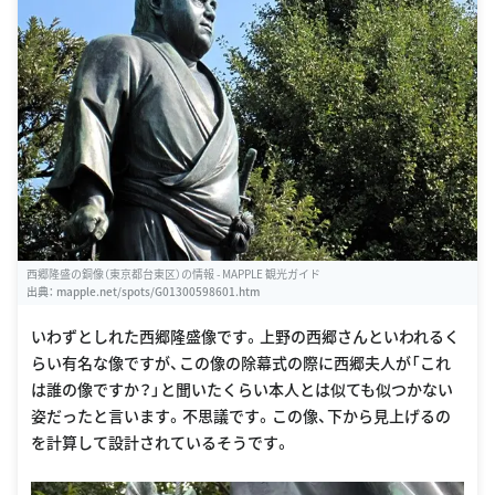
西郷隆盛の銅像（東京都台東区）の情報 - MAPPLE 観光ガイド
出典：
mapple.net/spots/G01300598601.htm
いわずとしれた西郷隆盛像です。上野の西郷さんといわれるく
らい有名な像ですが、この像の除幕式の際に西郷夫人が「これ
は誰の像ですか？」と聞いたくらい本人とは似ても似つかない
姿だったと言います。不思議です。この像、下から見上げるの
を計算して設計されているそうです。