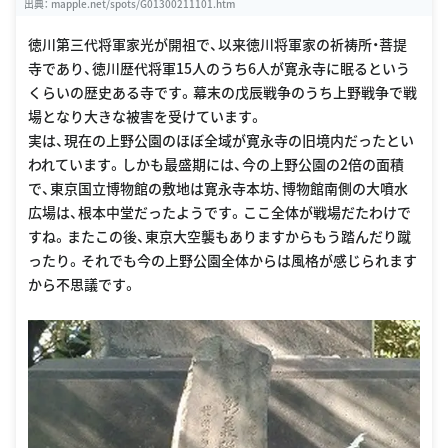
出典：
mapple.net/spots/G01300211101.htm
徳川第三代将軍家光が開祖で、以来徳川将軍家の祈祷所・菩提
寺であり、徳川歴代将軍15人のうち6人が寛永寺に眠るという
くらいの歴史ある寺です。幕末の戊辰戦争のうち上野戦争で戦
場となり大きな被害を受けています。
実は、現在の上野公園のほぼ全域が寛永寺の旧境内だったとい
われています。しかも最盛期には、今の上野公園の2倍の面積
で、東京国立博物館の敷地は寛永寺本坊、博物館南側の大噴水
広場は、根本中堂だったようです。ここ全体が戦場だたわけで
すね。またこの後、東京大空襲もありますからもう踏んだり蹴
ったり。それでも今の上野公園全体からは風格が感じられます
から不思議です。