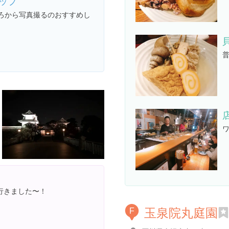
ップ
ろから写真撮るのおすすめし
行きました〜！
玉泉院丸庭園
F