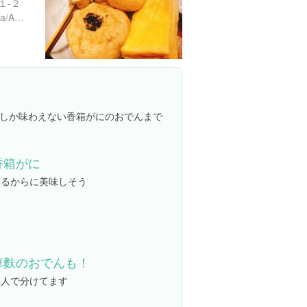
１-２
https://tabelog.com/ishikawa/A1701/A170101/17000401/
しか味わえない香箱がにのおでんまで
香箱がに
みるからに美味しそう
車麩のおでんも！
二人で分けてます