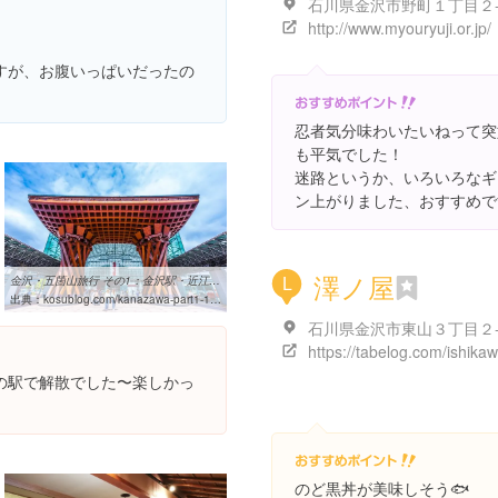
http://www.myouryuji.or.jp/
すが、お腹いっぱいだったの
忍者気分味わいたいねって突
も平気でした！
迷路というか、いろいろなギ
ン上がりました、おすすめで
澤ノ屋
金沢・五箇山旅行 その1：金沢駅・近江町市場・尾山神社 – KOSUBLOG
L
出典：
kosublog.com/kanazawa-part1-1605
石川県金沢市東山３丁目２
の駅で解散でした〜楽しかっ
のど黒丼が美味しそう🐟