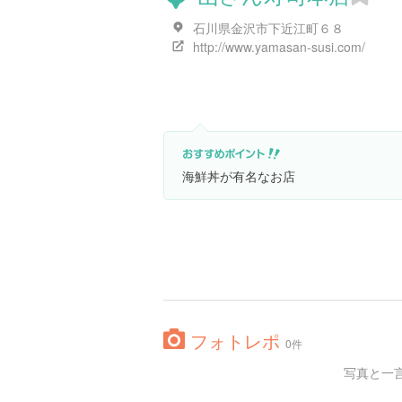
石川県金沢市下近江町６８
http://www.yamasan-susi.com/
海鮮丼が有名なお店
フォトレポ
0件
写真と一