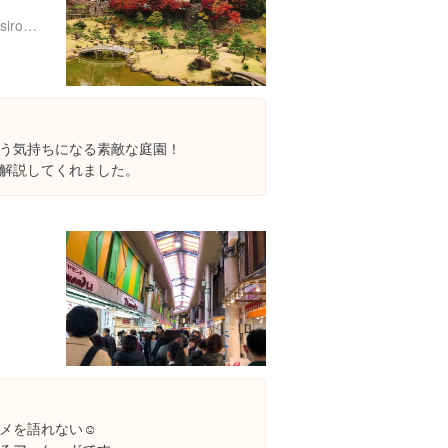
http://www.pref.ishikawa.jp/siro-niwa/kanazawajou/gyokusen-in/
う気持ちになる素敵な庭園！
解説してくれました。
メを語れない☺️