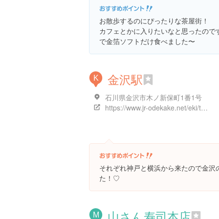
お散歩するのにぴったりな茶屋街！
カフェとかに入りたいなと思ったので
で金箔ソフトだけ食べました〜
金沢駅
K
石川県金沢市木ノ新保町1番1号
https://www.jr-odekake.net/eki/top?id=0541449
それぞれ神戸と横浜から来たので金沢
た！♡
山さん寿司本店
M