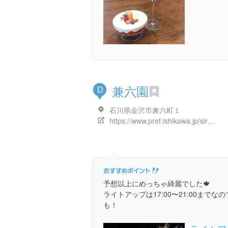
兼六園
D
石川県金沢市兼六町１
https://www.pref.ishikawa.jp/siro-niwa/kenrokuen/
予想以上にめっちゃ綺麗でした🍁
ライトアップは17:00〜21:00まで
も！