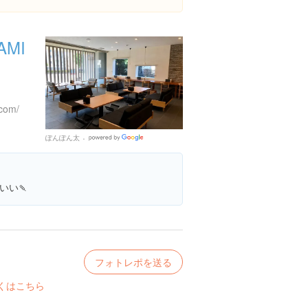
AMI
.com/
ぽんぽん太
Google
Places
いい🍡
フォトレポを送る
くはこちら