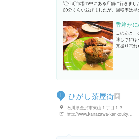
近江町市場の中にある店舗に行きまし
20分くらい並びましたが、回転率は早
香箱がに
このあと、
味しさにほ
真撮り忘れ
ひがし茶屋街
I
石川県金沢市東山１丁目１３
http://www.kanazawa-kankoukyoukai.or.jp/spot_search/spot.php?sp_no=85