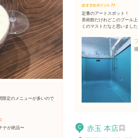
定番のアートスポット！
美術館だけれどこのプール上
くのマストだなと思いました
間限定のメニューが多いので
つ
赤玉 本店
ナナが絶品〜
C