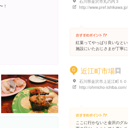
石川県金沢市丸の内３
〜！
紅葉ってやっぱり良いなとい
施設にいたおじさまが丁寧に
近江町市場
G
石川県金沢市上近江町５０
http://ohmicho-ichiba.com/
ここに行かないと金沢のグル