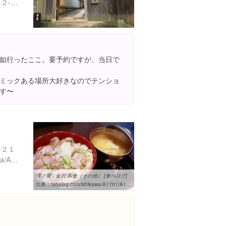
石川県金沢市野町１丁目２-２-１２
如行ったここ。要予約ですが、当日で
ミックある場所大好きなのでテンショ
す〜
-２１
https://tabelog.com/ishikawa/A1701/A170101/17008213/
澤ノ屋 - 金沢/和食（その他） [食べログ]
出典：
tabelog.com/ishikawa/A1701/A170101/17008213