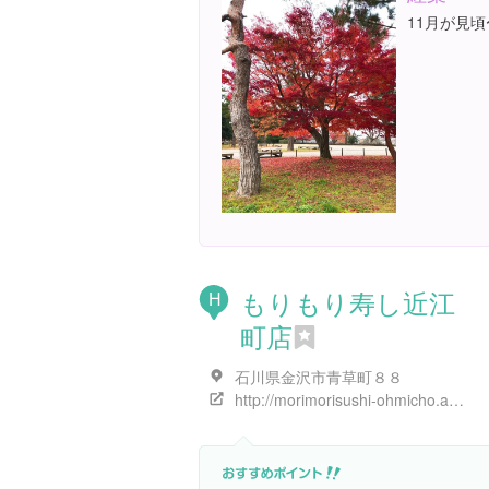
11月が見頃
もりもり寿し近江
H
町店
石川県金沢市青草町８８
http://morimorisushi-ohmicho.amsstudio.jp/