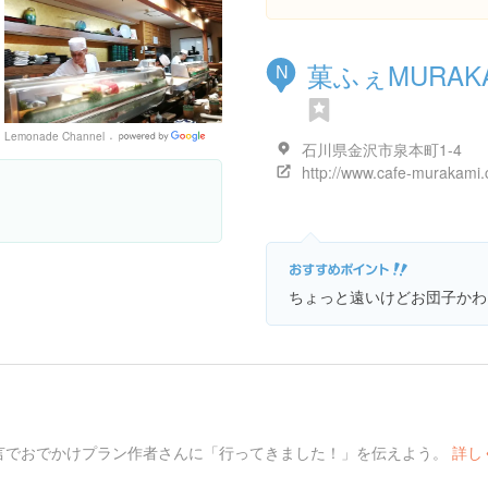
菓ふぇMURAK
N
Lemonade Channel
Google
石川県金沢市泉本町1-4
Places
http://www.cafe-murakami
ちょっと遠いけどお団子かわ
言でおでかけプラン作者さんに「行ってきました！」を伝えよう。
詳し