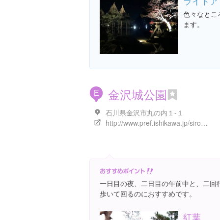
ライトア
色々なとこ
ます。
金沢城公園
E
石川県金沢市丸の内１-１
http://www.pref.ishikawa.jp/siro-niwa/kanazawajou/
一日目の夜、二日目の午前中と、二回
歩いて回るのにおすすめです。
紅葉