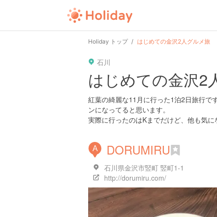
user
pin
tel
time
Holiday トップ
はじめての金沢2人グルメ旅
石川
date
child
solitary
はじめての金沢2
tokyo
kanagawa
osaka
紅葉の綺麗な11月に行った1泊2日旅行
ンになってると思います。
実際に行ったのはKまでだけど、他も気に
DORUMIRU
A
石川県金沢市竪町 竪町1-1
http://dorumiru.com/