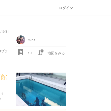
ログイン
/10/31
general
railroad
train
comic
mountain
sports
fishing
bbq
fashion
tradition
music
baby
camera
amusement
aquarium
sea
ball
baer
store
park
mina.
のプラ
19
地図をみる
術館
28.522 px
-１
/