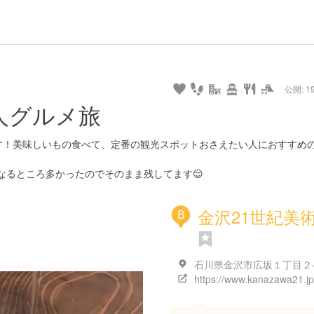
url
guide
hot
type
star
camera
home
settings
profile
print
rank
mail
lock
calendar
access
公開: 19
pet
drive
walking
cycling
nature
stroll
art
camp
history
castle
temple
cafe
gourmet
onsen
outdoor
world
public bath
shopping
人グルメ旅
heritage
kyoto
hyogo
です！美味しいもの食べて、定番の観光スポットおさえたい人におすすめ
なるところ多かったのでそのまま残してます😌
金沢21世紀美
B
石川県金沢市広坂１丁目２
https://www.kanazawa21.jp