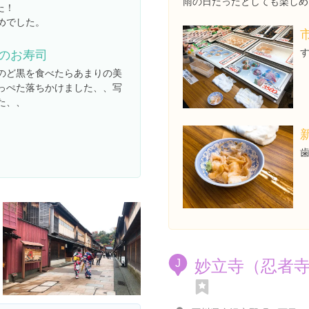
雨の日だったとしても楽しめ
た！
めでした。
のお寿司
のど黒を食べたらあまりの美
っぺた落ちかけました、、写
た、、
妙立寺（忍者
J