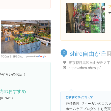
shiro自由が丘
D
TODAY'S SPECIAL
Google
Places
https://shiro-shiro.jp/
勢ぞろいのお店！
内のおすすめ
 ^ω^ )
純植物性.ヴィーガンのコス
ホームケアプロダクトも充実