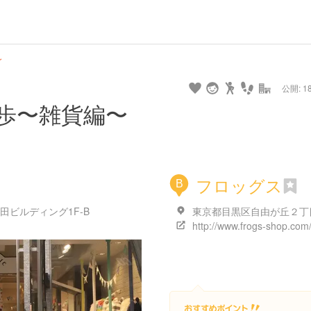
〜
公開: 18
歩〜雑貨編〜
フロッグス
B
田ビルディング1F-B
http://www.frogs-shop.com