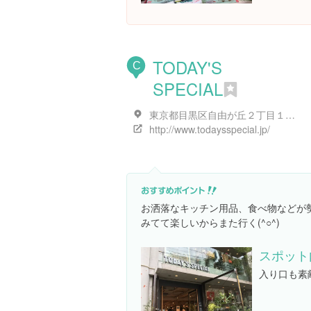
TODAY'S
C
SPECIAL
東京都目黒区自由が丘２丁目１７-８ １階～２階
http://www.todaysspecial.jp/
お洒落なキッチン用品、食べ物などが
みてて楽しいからまた行く(^○^)
スポット
入り口も素敵(