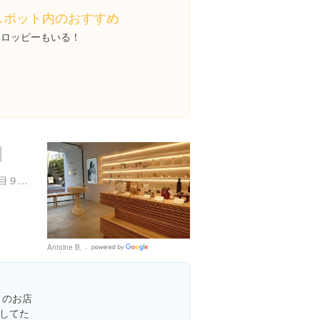
スポット内のおすすめ
ケロッピーもいる！
東京都目黒区自由が丘２丁目９-１４ アソルティ 1Ｆ SHIRO CAFE/カフェ)、B1F(SHIRO/ショップ
Antoine B.
Google
Places
メのお店
してた