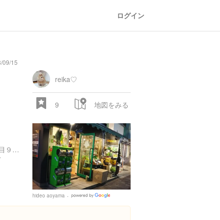
ログイン
/09/15
reika♡
9
地図をみる
東京都目黒区自由が丘２丁目９-１０
/
hideo aoyama
Google
Places