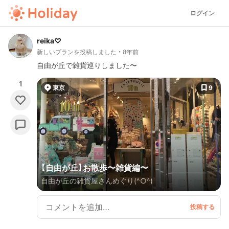
ログイン
reika♡
新しいプランを投稿しました
8年前
自由が丘で雑貨巡りしました〜
1
東京
9
【自由が丘】お散歩〜雑貨編〜
自由が丘の雑貨屋さんめぐり(^○^)