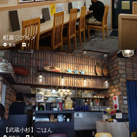
町屋♡グルメ
東京
1
【武蔵小杉】ごはん
神奈川
1