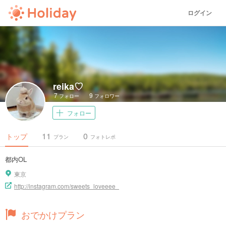
ログイン
reika♡
7
9
フォロー
フォロワー
フォロー
11
0
トップ
プラン
フォトレポ
都内OL
東京
http://instagram.com/sweets_loveeee_
おでかけプラン