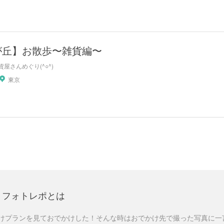
が丘】お散歩〜雑貨編〜
屋さんめぐり(^○^)
東京
フォトレポとは
けプランを見ておでかけした！そんな時はおでかけ先で撮った写真に一