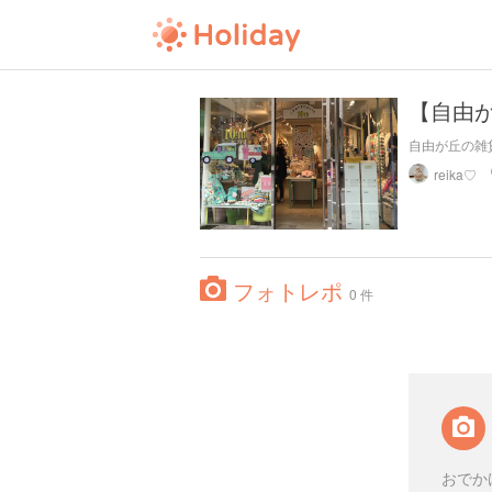
【自由
自由が丘の雑貨
reika♡
フォトレポ
0 件
おでか