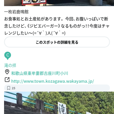
一枚岩鹿鳴館
お食事処とお土産処があります。 今回、お腹いっぱいで断
念したけど、《ジビエバーガー》なるものがっ！！今度はチャ
レンジしたい〜(=´∀｀)人(´∀｀=)
このスポットの詳細を見る
C
滝の拝
和歌山県東牟婁郡古座川町小川
http://www.town.kozagawa.wakayama.jp/
25