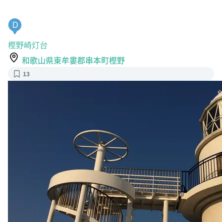
D
樫野崎灯台
和歌山県東牟婁郡串本町樫野
13