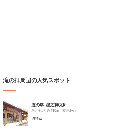
滝の拝周辺の人気スポット
道の駅 瀧之拝太郎
110m
滝の拝より約
（徒歩2分）
切符🎫