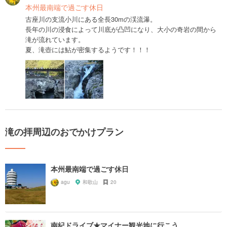
本州最南端で過ごす休日
古座川の支流小川にある全長30mの渓流瀑。
長年の川の浸食によって川底が凸凹になり、大小の奇岩の間から
滝が流れています。
夏、滝壺には鮎が密集するようです！！！
滝の拝周辺のおでかけプラン
本州最南端で過ごす休日
agu
和歌山
20
南紀ドライブ★マイナー観光地に行こう。