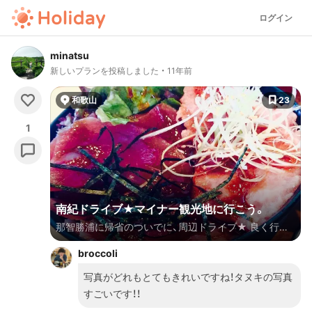
ログイン
minatsu
新しいプランを投稿しました
11年前
和歌山
23
1
南紀ドライブ★マイナー観光地に行こう。
那智勝浦に帰省のついでに、周辺ドライブ★ 良く行く
有名所じゃなくて、ちょっとマイナーな、知る人ぞ知る
broccoli
的スポットに行きたいな〜と思い、車を走らせました。
写真がどれもとてもきれいですね！タヌキの写真
すごいです！！