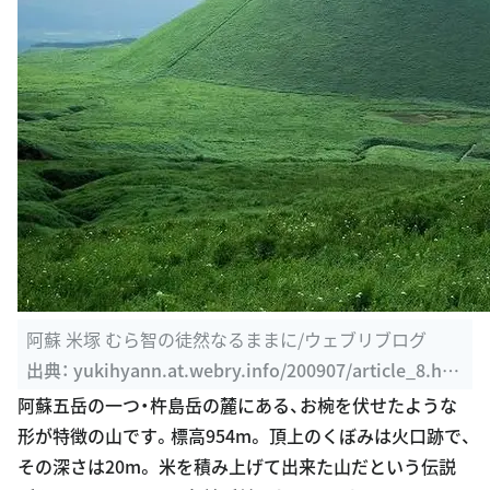
阿蘇 米塚 むら智の徒然なるままに/ウェブリブログ
出典：
yukihyann.at.webry.info/200907/article_8.ht
ml
阿蘇五岳の一つ・杵島岳の麓にある、お椀を伏せたような
形が特徴の山です。標高954m。 頂上のくぼみは火口跡で、
その深さは20m。 米を積み上げて出来た山だという伝説