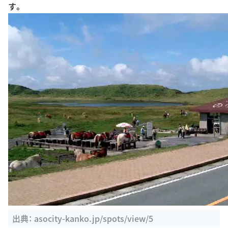
す。
出典：
asocity-kanko.jp/spots/view/5