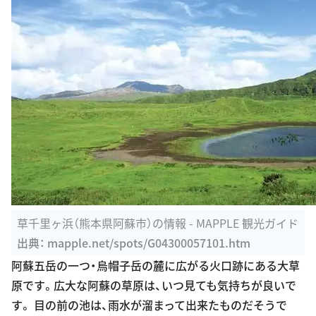
草千里ヶ浜（熊本県阿蘇市）の情報 - MAPPLE 観光ガイド
出典：
mapple.net/spots/G04300057101.htm
阿蘇五岳の一つ・烏帽子岳の麓に広がる火口跡にある大草
原です。広大な阿蘇の草原は、いつ見ても気持ちが良いで
す。 目の前の池は、雨水が溜まって出来たものだそうで