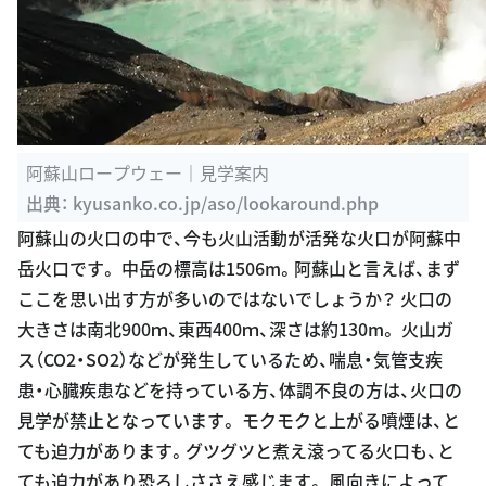
阿蘇山ロープウェー｜見学案内
出典：
kyusanko.co.jp/aso/lookaround.php
阿蘇山の火口の中で、今も火山活動が活発な火口が阿蘇中
岳火口です。 中岳の標高は1506m。阿蘇山と言えば、まず
ここを思い出す方が多いのではないでしょうか？ 火口の
大きさは南北900ｍ、東西400ｍ、深さは約130m。 火山ガ
ス（CO2・SO2）などが発生しているため、喘息・気管支疾
患・心臓疾患などを持っている方、体調不良の方は、火口の
見学が禁止となっています。 モクモクと上がる噴煙は、と
ても迫力があります。グツグツと煮え滾ってる火口も、と
ても迫力があり恐ろしささえ感じます。 風向きによって