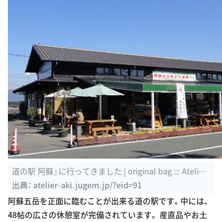
道の駅 阿蘇』に行ってきました | original bag ::: Atelier
Aki :::
出典：
atelier-aki.jugem.jp/?eid=91
阿蘇五岳を正面に臨むことが出来る道の駅です。中には、
48帖の広さの休憩室が完備されています。 産直品やお土