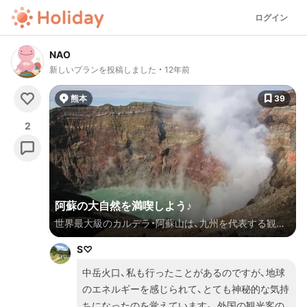
ログイン
NAO
新しいプランを投稿しました
12年前
熊本
39
2
阿蘇の大自然を満喫しよう♪
世界最大級のカルデラ・阿蘇山は、九州を代表する観光
スポットです。 阿蘇五岳（根子岳・高岳・中岳・烏帽子岳・
S♡
杵島岳）と外輪山の総称を阿蘇山と呼んでいます。 その
スケールの大きさには、圧倒するばかり！「地球は生きて
中岳火口、私も行ったことがあるのですが、地球
いる」と実感出来る場所です。 ダイナミックな火口や
のエネルギーを感じられて、とても神秘的な気持
広大な草原は、どの季節に訪れても素晴らしいです。
ちになったのを覚えています。 外国の観光客の