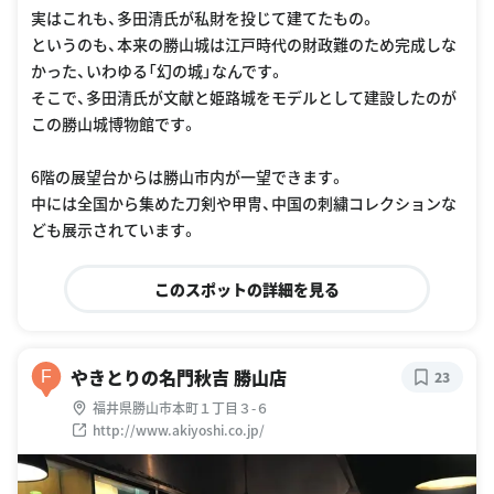
実はこれも、多田清氏が私財を投じて建てたもの。
というのも、本来の勝山城は江戸時代の財政難のため完成しな
かった、いわゆる「幻の城」なんです。
そこで、多田清氏が文献と姫路城をモデルとして建設したのが
この勝山城博物館です。
6階の展望台からは勝山市内が一望できます。
中には全国から集めた刀剣や甲冑、中国の刺繍コレクションな
ども展示されています。
このスポットの詳細を見る
やきとりの名門秋吉 勝山店
F
23
福井県勝山市本町１丁目３-６
http://www.akiyoshi.co.jp/