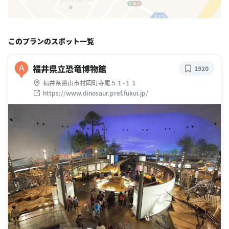
このプランのスポット一覧
福井県立恐竜博物館
A
1920
福井県勝山市村岡町寺尾５１-１１
https://www.dinosaur.pref.fukui.jp/