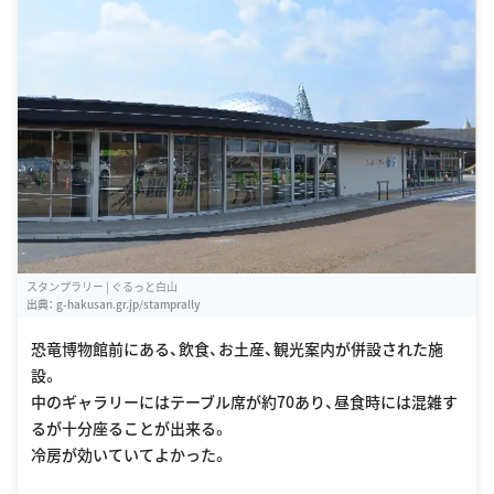
スタンプラリー | ぐるっと白山
出典：
g-hakusan.gr.jp/stamprally
恐竜博物館前にある、飲食、お土産、観光案内が併設された施
設。
中のギャラリーにはテーブル席が約70あり、昼食時には混雑す
るが十分座ることが出来る。
冷房が効いていてよかった。