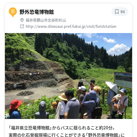
野外恐竜博物館
B
93
福井県勝山市北谷町杉山
http://www.dinosaur.pref.fukui.jp/visit/fieldstation
「福井県立恐竜博物館」からバスに揺られること約20分。
実際の化石発掘現場に行くことができる「野外恐竜博物館」に