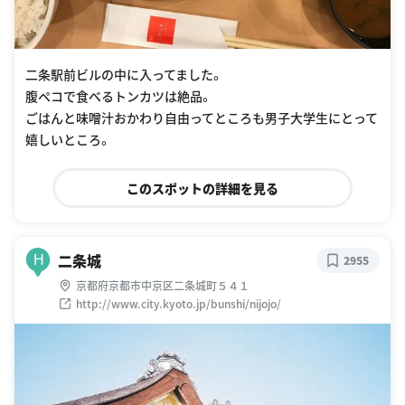
二条駅前ビルの中に入ってました。
腹ペコで食べるトンカツは絶品。
ごはんと味噌汁おかわり自由ってところも男子大学生にとって
嬉しいところ。
このスポットの詳細を見る
二条城
H
2955
京都府京都市中京区二条城町５４１
http://www.city.kyoto.jp/bunshi/nijojo/