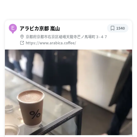
アラビカ京都 嵐山
E
1540
京都府京都市右京区嵯峨天龍寺芒ノ馬場町３-４７
https://www.arabica.coffee/