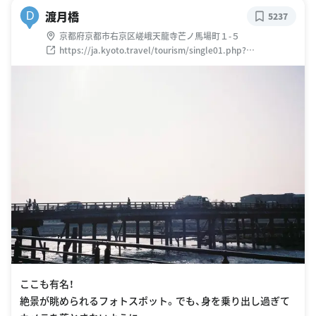
渡月橋
D
5237
京都府京都市右京区嵯峨天龍寺芒ノ馬場町１-５
https://ja.kyoto.travel/tourism/single01.php?
category_id=8&tourism_id=2682
ここも有名！
絶景が眺められるフォトスポット。でも、身を乗り出し過ぎて