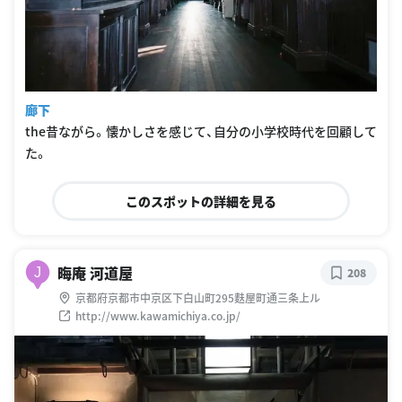
廊下
the昔ながら。懐かしさを感じて、自分の小学校時代を回顧して
た。
このスポットの詳細を見る
晦庵 河道屋
J
208
京都府京都市中京区下白山町295麩屋町通三条上ル
http://www.kawamichiya.co.jp/