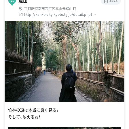
嵐山
C
3928
京都府京都市右京区嵐山元録山町
http://kanko.city.kyoto.lg.jp/detail.php?
InforKindCode=4&ManageCode=6000002
竹林の道は本当に良く見る。
そして、映えるね！