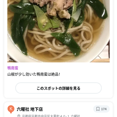
鴨南蛮
山椒が少し効いた鴨南蛮は絶品！
このスポットの詳細を見る
六曜社 地下店
K
174
京都府京都市中京区大黒町４０-１ 六曜社