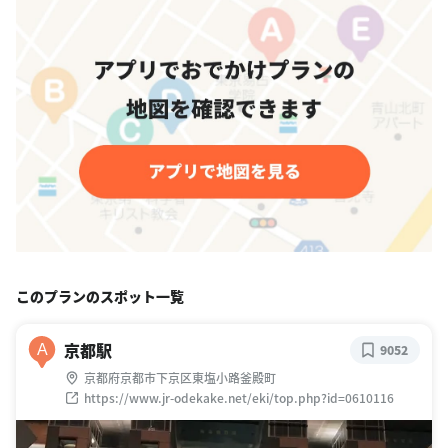
このプランのスポット一覧
京都駅
A
9052
京都府京都市下京区東塩小路釜殿町
https://www.jr-odekake.net/eki/top.php?id=0610116