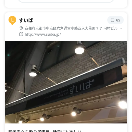
すいば
L
65
京都府京都市中京区六角通富小路西入大黒町７７ 河村ビル 六
角通）７７
http://www.suiba.jp/
超激安立ち飲み居酒屋。地元にも欲しい。