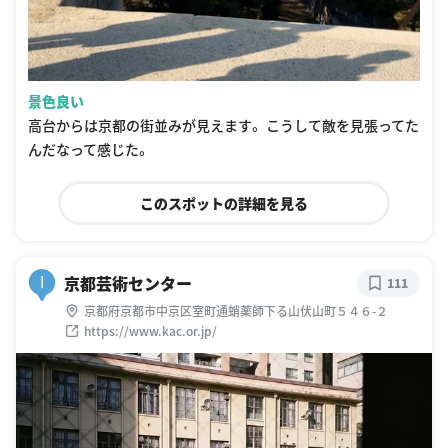
景色良い
高台からは京都の街並みが見えます。 こうして敵を見張ってた
んだなって感じた。
このスポットの詳細を見る
京都芸術センター
I
111
京都府京都市中京区室町通蛸薬師下る山伏山町５４６-２
https://www.kac.or.jp/