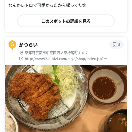
なんかレトロで可愛かったから撮ってた笑
このスポットの詳細を見る
かつらい
G
8
京都府京都市中京区西ノ京栂尾町１０７
http://www2.e-bivi.com/nijyo/shop/index.jsp?
bf=1&fmt=6&shopid=29