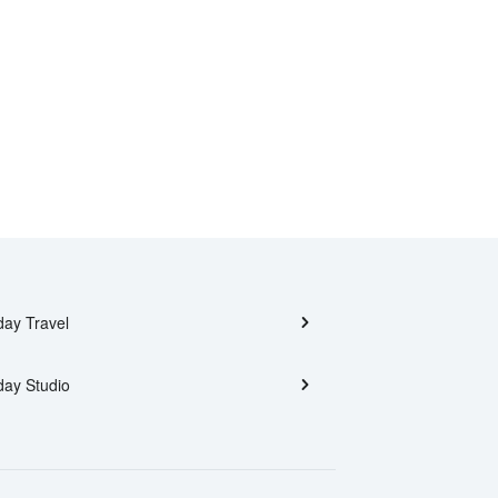
day Travel
day Studio