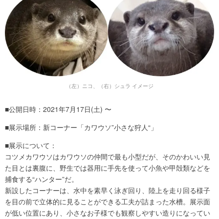
（左）ニコ、（右）シュラ イメージ
■公開日時：2021年7月17日(土) 〜
■展示場所：新コーナー「カワウソ”小さな狩人“」
■展示について：
コツメカワウソはカワウソの仲間で最も小型だが、そのかわいい見
た目とは裏腹に、野生では器用に手先を使って小魚や甲殻類などを
捕食する“ハンター”だ。
新設したコーナーは、水中を素早く泳ぎ回り、陸上を走り回る様子
を目の前で立体的に見ることができる工夫が詰まった水槽。展示面
が低い位置にあり、小さなお子様でも観察しやすい造りになってい