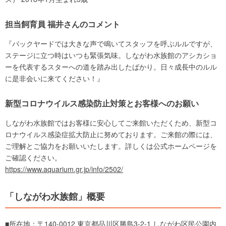
担当飼育員 福井さんのコメント
『バックヤードでは大きな声で鳴いてスタッフを呼ぶルルですが、
ステージに立つ時はいつも緊張気味。しながわ水族館のアシカショ
ーを代表するスターへの道を踏み出したばかり。日々成長中のルル
に是非会いに来てください！』
新型コロナウイルス感染防止対策とお客様へのお願い
しながわ水族館ではお客様に安心してご来館いただくため、新型コ
ロナウイルス感染症拡大防止に努めております。ご来館の際には、
ご理解とご協力をお願いいたします。詳しくは公式ホームページを
ご確認ください。
https://www.aquarium.gr.jp/info/2502/
「しながわ水族館」概要
■所在地：〒140-0012 東京都品川区勝島3-2-1 しながわ区民公園内