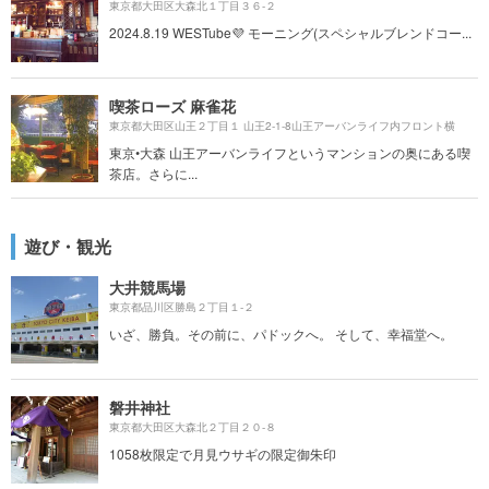
東京都大田区大森北１丁目３６-２
2024.8.19 WESTube💜 モーニング(スペシャルブレンドコー...
喫茶ローズ 麻雀花
東京都大田区山王２丁目１ 山王2-1-8山王アーバンライフ内フロント横
東京•大森 山王アーバンライフというマンションの奥にある喫
茶店。さらに...
遊び・観光
大井競馬場
東京都品川区勝島２丁目１-２
いざ、勝負。その前に、パドックへ。 そして、幸福堂へ。
磐井神社
東京都大田区大森北２丁目２０-８
1058枚限定で月見ウサギの限定御朱印