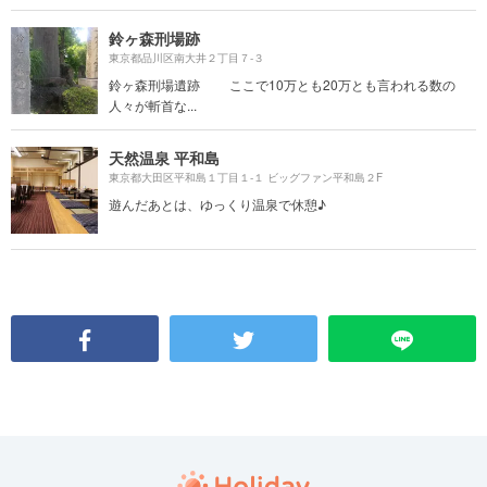
鈴ヶ森刑場跡
東京都品川区南大井２丁目７-３
鈴ヶ森刑場遺跡 ここで10万とも20万とも言われる数の
人々が斬首な...
天然温泉 平和島
東京都大田区平和島１丁目１-１ ビッグファン平和島２F
遊んだあとは、ゆっくり温泉で休憩♪