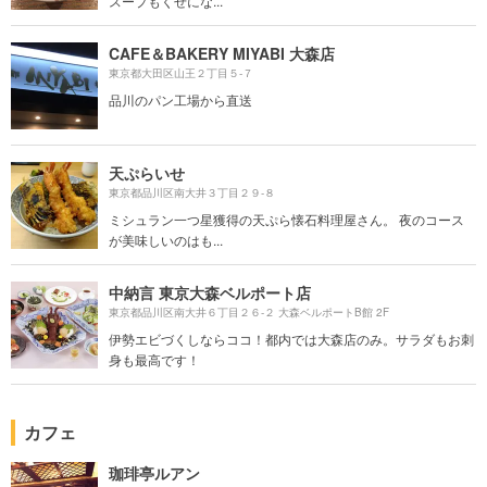
スープもくせにな...
CAFE＆BAKERY MIYABI 大森店
東京都大田区山王２丁目５-７
品川のパン工場から直送
天ぷらいせ
東京都品川区南大井３丁目２９-８
ミシュラン一つ星獲得の天ぷら懐石料理屋さん。 夜のコース
が美味しいのはも...
中納言 東京大森ベルポート店
東京都品川区南大井６丁目２６-２ 大森ベルポートB館 2F
伊勢エビづくしならココ！都内では大森店のみ。サラダもお刺
身も最高です！
カフェ
珈琲亭ルアン