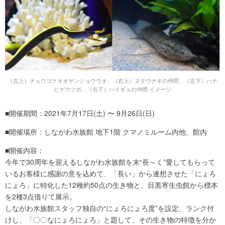
（左上）チュウゴクオオサンショウウオ、（右上）ヌタウナギの仲間、（左下）ハナ
ヒゲウツボ、（右下）ハイギョの仲間 イメージ
■開催期間：2021年7月17日(土) 〜 9月26日(日)
■開催場所：しながわ水族館 地下1階 クマノミルーム内他、館内
■開催内容：
今年で30周年を迎えるしながわ水族館を末“長～く”愛してもらって
いるお客様に感謝の意を込めて、「長い」から連想させた「にょろ
にょろ」に特化した12種約50点の生き物と、目黒寄生虫館から標本
を2種3点借りて展示。
しながわ水族館スタッフ独自の“にょろにょろ度”を設定、ランク付
けし、「〇〇なにょろにょろ」と題して、その生き物の特徴を分か