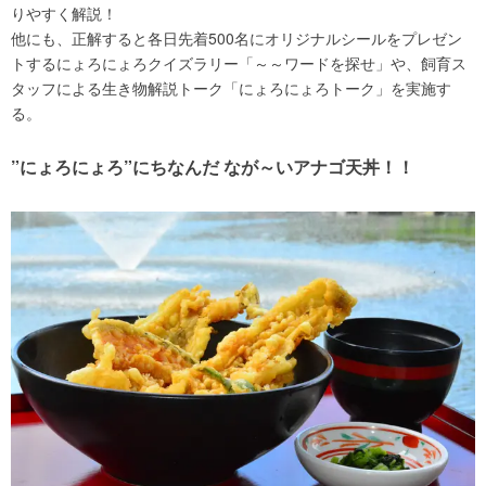
りやすく解説！
他にも、正解すると各日先着500名にオリジナルシールをプレゼン
トするにょろにょろクイズラリー「～～ワードを探せ」や、飼育ス
タッフによる生き物解説トーク「にょろにょろトーク」を実施す
る。
”にょろにょろ”にちなんだ なが～いアナゴ天丼！！