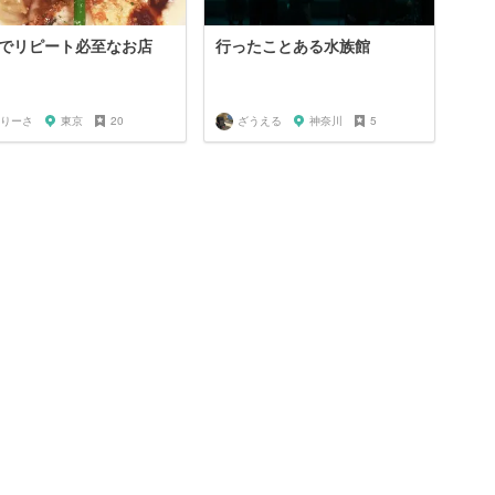
でリピート必至なお店
行ったことある水族館
りーさ
東京
20
ざうえる
神奈川
5