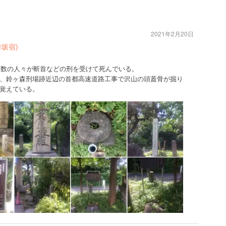
2021年2月20日
坂宿)
れる数の人々が斬首などの刑を受けて死んでいる。
、鈴ヶ森刑場跡近辺の首都高速道路工事で沢山の頭蓋骨が掘り
覚えている。