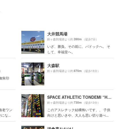
ト
大井競馬場
390m
）
鈴ヶ森刑場跡より約
（徒歩7分）
いざ、勝負。その前に、パドックへ。 そ
して、幸福堂へ。
大森駅
870m
）
鈴ヶ森刑場跡より約
（徒歩15分）
御朱印
SPACE ATHLETIC TONDEMI “HEIWAJIMA”（スペースアスレチックトンデミ”ヘイワジマ”）
730m
）
鈴ヶ森刑場跡より約
（徒歩13分）
海老ワン
このアスレチック結構怖いです、、 子供
な...
向けと思いきや、大人も思い切り遊べ...
洋食亭おおはし