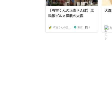
【有吉くんの正直さんぽ】庶
大森
民派グルメ満載の大森
有吉くんの正直散歩ちゃん
東京
1
あ