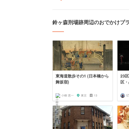
鈴ヶ森刑場跡周辺のおでかけプ
東海道散歩その1 (日本橋から
23
舞坂宿)
区・
小柳 恵一
東京
13
I