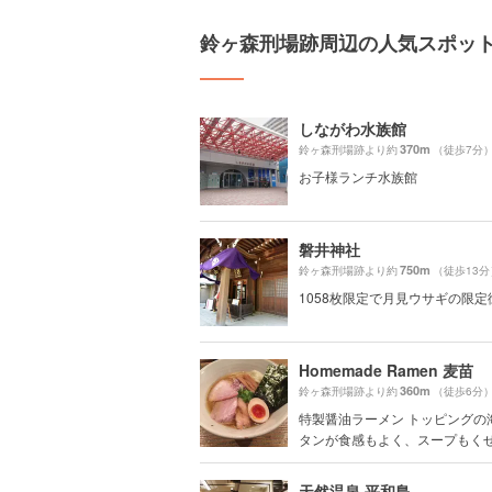
鈴ヶ森刑場跡周辺の人気スポッ
しながわ水族館
370m
鈴ヶ森刑場跡より約
（徒歩7分
お子様ランチ水族館
磐井神社
750m
鈴ヶ森刑場跡より約
（徒歩13分
1058枚限定で月見ウサギの限定
Homemade Ramen 麦苗
360m
鈴ヶ森刑場跡より約
（徒歩6分
特製醤油ラーメン トッピングの
タンが食感もよく、スープもくせに
天然温泉 平和島