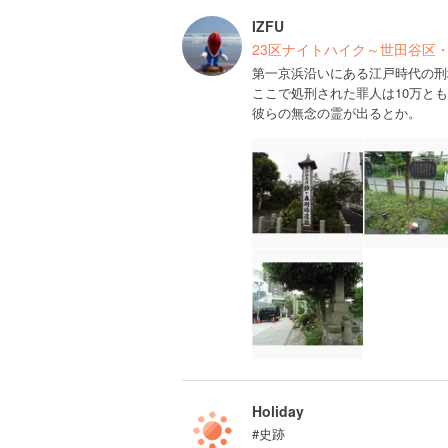
IZFU
23区ナイトハイク～世田谷区
第一京浜沿いにある江戸時代の刑
ここで処刑された罪人は10万とも
彼らの無念の霊が出るとか。
Holiday
#史跡