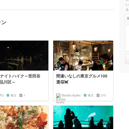
い
る
ラン
区ナイトハイク～世田谷
間違いなしの東京グルメ100
品川区～
選🤤💓
ZFU
東京
1
Bamba Ayako
東京
273