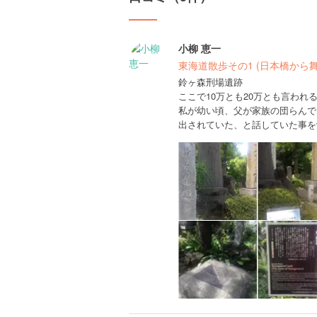
小柳 恵一
東海道散歩その1 (日本橋から舞
鈴ヶ森刑場遺跡
ここで10万とも20万とも言わ
私が幼い頃、父が家族の団らんで
出されていた、と話していた事を