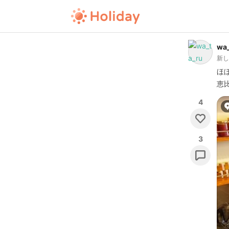
wa_
新
ほ
恵
4
3