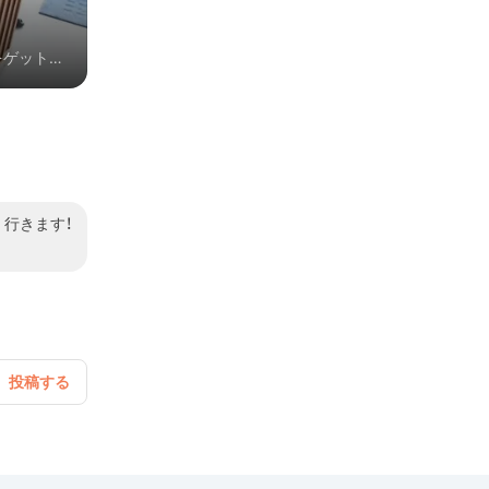
をゲットす
りするのも
行きます！