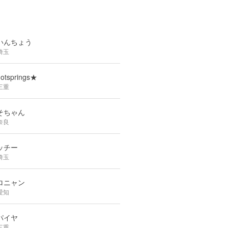
いんちょう
埼玉
otsprings★
三重
そちゃん
奈良
ッチー
埼玉
ロニャン
愛知
パイヤ
三重