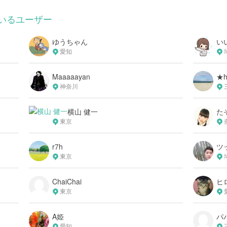
いるユーザー
ゆうちゃん
い
愛知
Maaaaayan
★h
神奈川
横山 健一
た
東京
r7h
ツ
東京
ChaiChai
ヒ
東京
A姫
パ
愛知