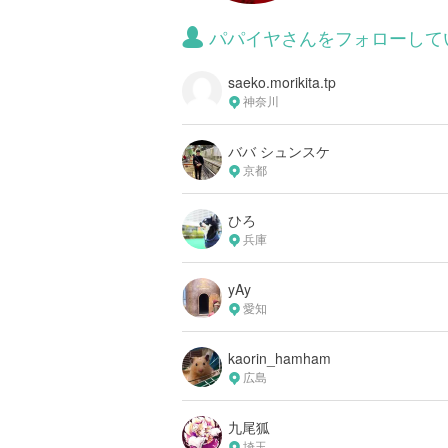
パパイヤさんをフォローして
saeko.morikita.tp
神奈川
ババ シュンスケ
京都
ひろ
兵庫
yAy
愛知
kaorin_hamham
広島
九尾狐
埼玉