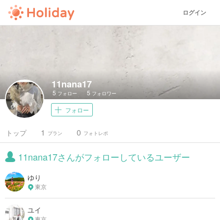
ログイン
11nana17
5
5
フォロー
フォロワー
フォロー
1
0
トップ
プラン
フォトレポ
11nana17さんがフォローしているユーザー
ゆり
東京
ユイ
東京