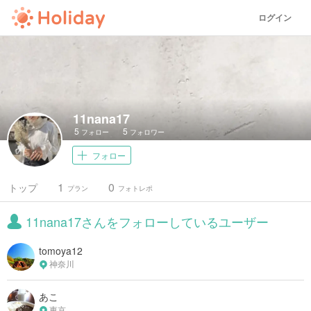
ログイン
11nana17
5
5
フォロー
フォロワー
フォロー
1
0
トップ
プラン
フォトレポ
11nana17さんをフォローしているユーザー
tomoya12
神奈川
あこ
東京