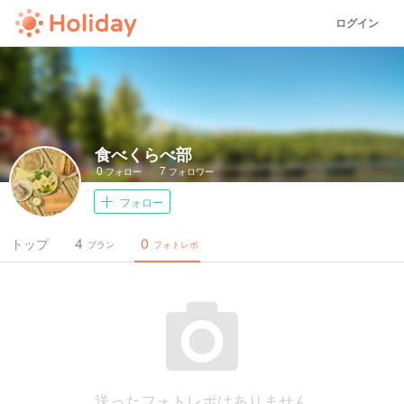
ログイン
食べくらべ部
0
7
フォロー
フォロワー
フォロー
4
0
トップ
プラン
フォトレポ
送ったフォトレポはありません