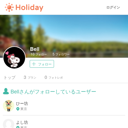
ログイン
Bell
10
5
フォロー
フォロワー
フォロー
3
0
トップ
プラン
フォトレポ
Bellさんがフォローしているユーザー
ひー坊
東京
よし坊
東京