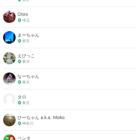
Chiro
埼玉
まーちゃん
東京
えびっこ
東京
なーちゃん
東京
タロ
東京
ひーちゃん a.k.a. hitoko
神奈川
ペンタ