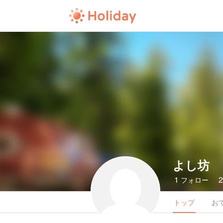
よし坊
1
フォロー
トップ
お