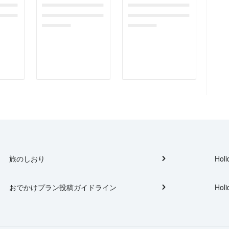
gefor
dummymessagefor
dummymessagefor
tplac
photoreportplac
photoreportplac
eholder
eholder
旅のしおり
Holi
おでかけプラン投稿ガイドライン
Holi