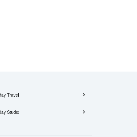
day Travel
day Studio