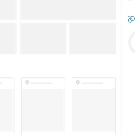
t
dummyspot
dummyspot