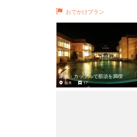
おでかけプラン
家族・カップルで那須を満喫
栃木
17