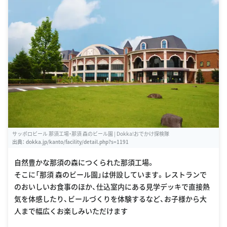
サッポロビール 那須工場・那須 森のビール園 | Dokka!おでかけ探検隊
出典：
dokka.jp/kanto/facility/detail.php?s=1191
自然豊かな那須の森につくられた那須工場。
そこに「那須 森のビール園」は併設しています。レストランで
のおいしいお食事のほか、仕込室内にある見学デッキで直接熱
気を体感したり、ビールづくりを体験するなど、お子様から大
人まで幅広くお楽しみいただけます