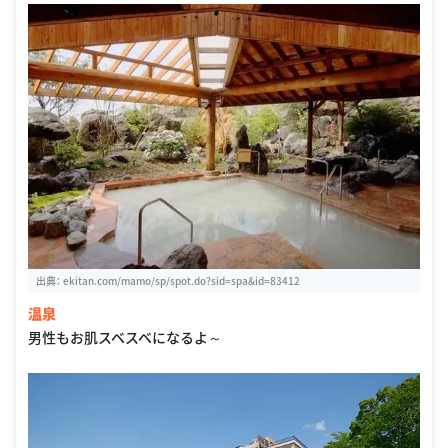
出典：
ekitan.com/mamo/sp/spot.do?sid=spa&id=83412
温泉
男性もお肌スベスベになるよ～