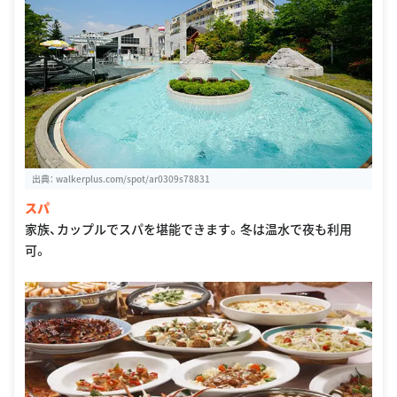
出典：
walkerplus.com/spot/ar0309s78831
スパ
家族、カップルでスパを堪能できます。冬は温水で夜も利用
可。