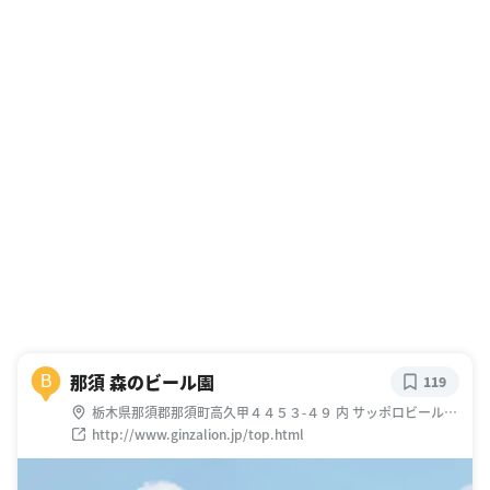
那須 森のビール園
B
119
栃木県那須郡那須町高久甲４４５３-４９ 内 サッポロビール那
須工場
http://www.ginzalion.jp/top.html