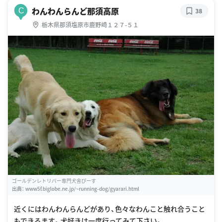
わんわんらんど那須高原
C
38
栃木県那須塩原市鹿野崎１２７-５１
ゴールデンレトリバー専門犬舎ぴーす
出典：
www5f.biglobe.ne.jp/~running-dog/gyarari.html
近くにはわんわんらんどがあり、色々なわんこと触れ合うこと
もできるます。犬好きは一度行ってみて下さい。