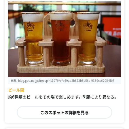
出典：
blog.goo.ne.jp/freespirit1979/e/b49aa2b822b6b56ef0369cc620ff4fb7
ビール園
約6種類のビールをその場で楽しめます。季節により異なる。
このスポットの詳細を見る