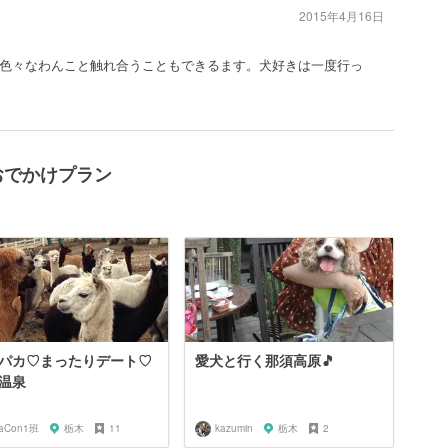
2015年4月16日
色々なわんこと触れ合うこともできるます。犬好きは一度行っ
おでかけプラン
パカ♡まったりデート♡
愛犬と行く那須高原🎵
温泉
raCon1班
栃木
11
kazumin
栃木
2