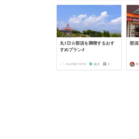
丸1日☆那須を満喫するおす
那須
すめプラン♪
m.s19011010
栃木
3
M