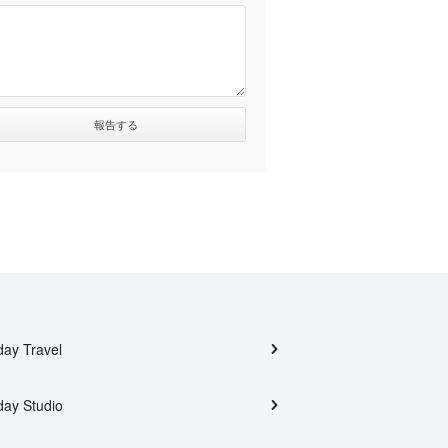
day Travel
day Studio