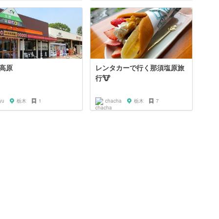
高原
レンタカーで行く那須塩原旅
行🐮
yu
栃木
1
chacha
栃木
7