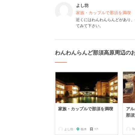
よし坊
家族・カップルで那須を満喫
近くにはわんわんらんどがあり、
てみて下さい。
わんわんらんど那須高原周辺の
家族・カップルで那須を満喫
アル
那須
よし坊
栃木
17
T