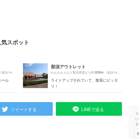
人気スポット
那須アウトレット
830m
（徒歩14分）
わんわんらんど那須高原より約
（徒歩14分）
モール
ライトアップされていて、散策にピッタ
リ！
ツイートする
LINEで送る
ス
い
る