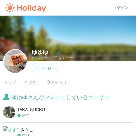
ログイン
ゆゆゆ
5
11
フォロー
フォロワー
フォロー
4
0
トップ
プラン
フォトレポ
ゆゆゆさんがフォローしているユーザー
TAKA_SHOKU
東京
さきこ
京都