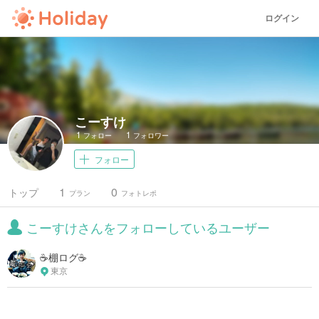
ログイン
こーすけ
1
1
フォロー
フォロワー
フォロー
1
0
トップ
プラン
フォトレポ
こーすけさんをフォローしているユーザー
☕️棚ログ☕️
東京