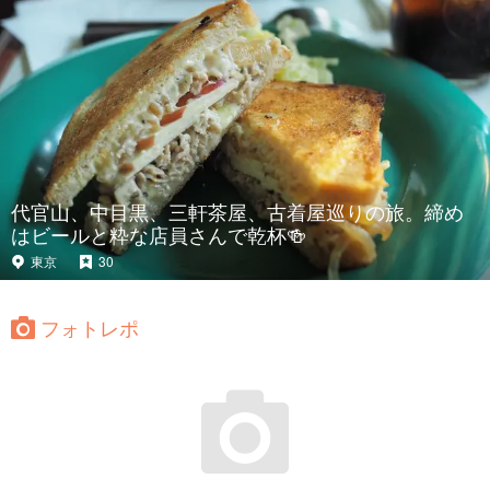
代官山、中目黒、三軒茶屋、古着屋巡りの旅。締め
はビールと粋な店員さんで乾杯🍻
東京
30
フォトレポ