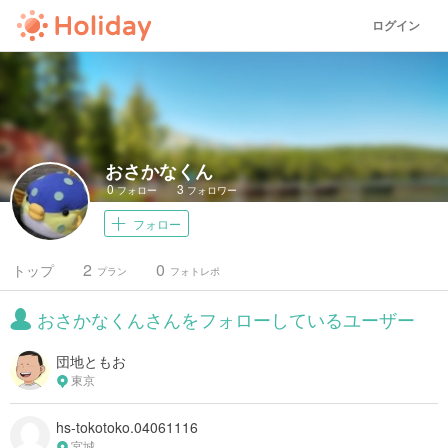
ログイン
おさかなくん
0
3
フォロー
フォロワー
フォロー
2
0
トップ
プラン
フォトレポ
おさかなくんさんをフォローしているユーザー
団地ともお
東京
hs-tokotoko.04061116
宮城