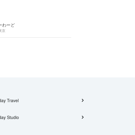
ーわーど
東京
day Travel
day Studio