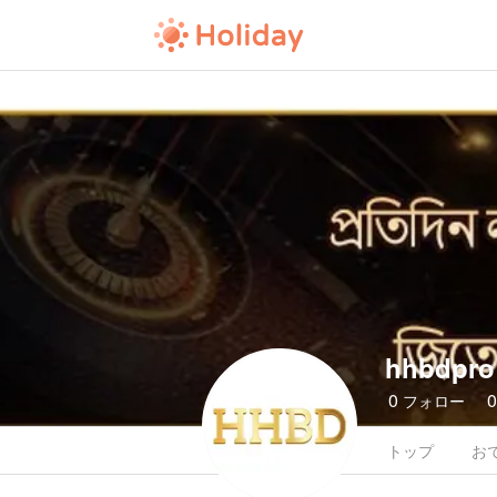
hhbdpro
0
フォロー
トップ
お