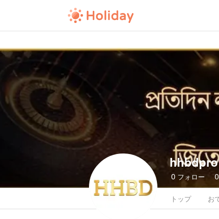
hhbdpro
0
フォロー
トップ
お