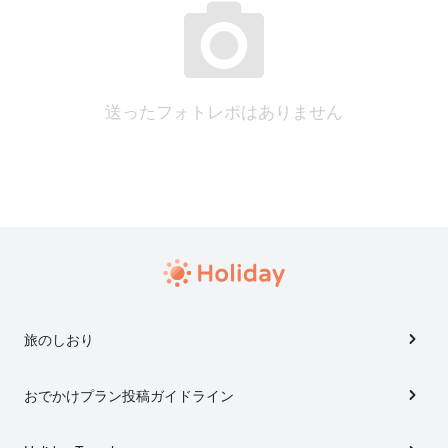
送ったフォトレポはありません
旅のしおり
おでかけプラン投稿ガイドライン