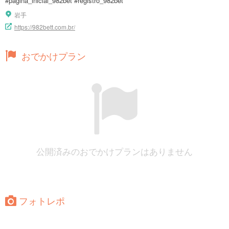
#pagina_inicial_982bet #registro_982bet
岩手
https://982bett.com.br/
おでかけプラン
公開済みのおでかけプランはありません
フォトレポ