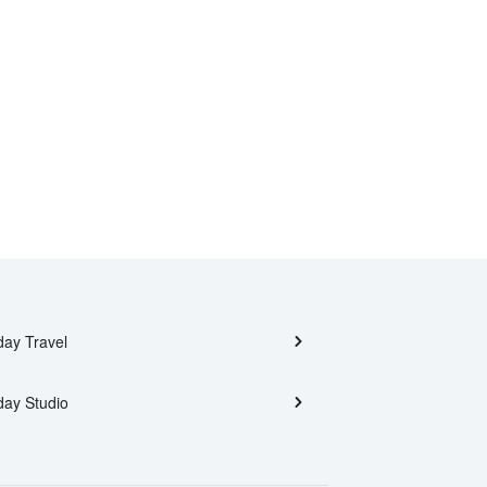
day Travel
day Studio