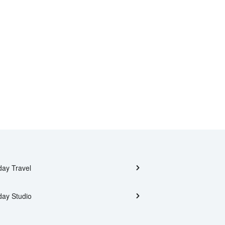
day Travel
day Studio