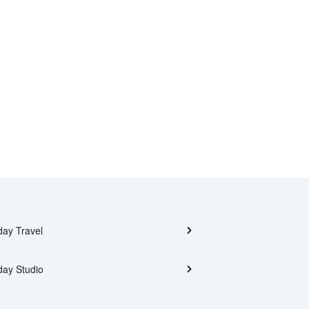
day Travel
day Studio