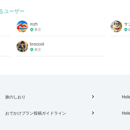
るユーザー
mzh
サ
東京
broccoli
東京
旅のしおり
Holi
おでかけプラン投稿ガイドライン
Holi