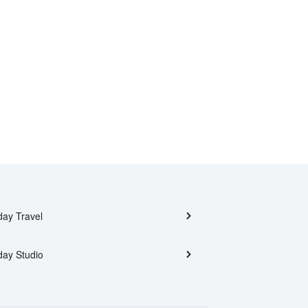
day Travel
day Studio