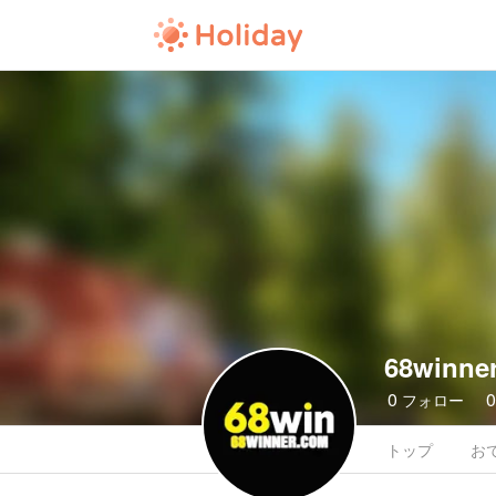
68winne
0
フォロー
トップ
お