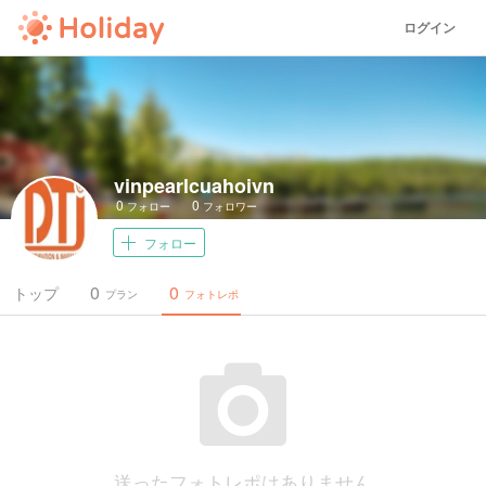
ログイン
vinpearlcuahoivn
0
0
フォロー
フォロワー
フォロー
0
0
トップ
プラン
フォトレポ
送ったフォトレポはありません