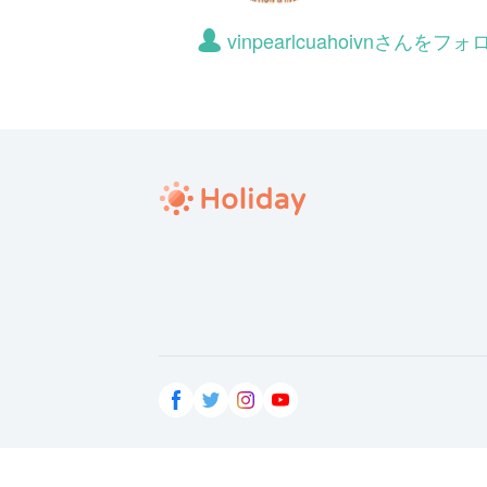
vinpearlcuahoivnさん