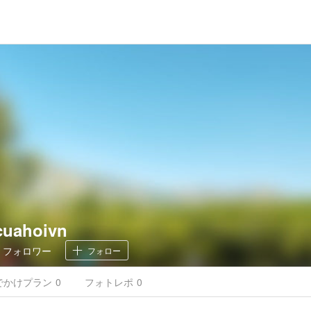
cuahoivn
0
フォロワー
フォロー
でかけ
プラン
0
フォトレポ
0