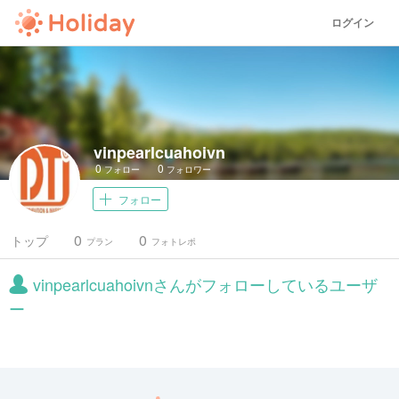
ログイン
vinpearlcuahoivn
0
0
フォロー
フォロワー
フォロー
0
0
トップ
プラン
フォトレポ
vinpearlcuahoivnさんがフォローしているユーザ
ー