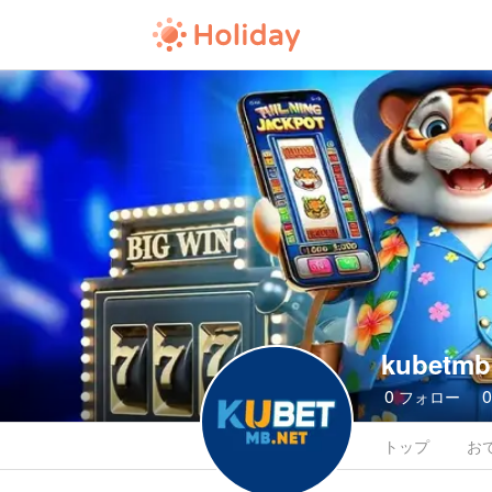
kubetmb
0
フォロー
トップ
お