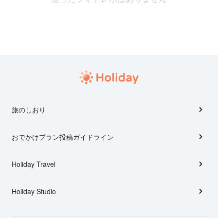
旅のしおり
おでかけプラン投稿ガイドライン
Holiday Travel
Holiday Studio