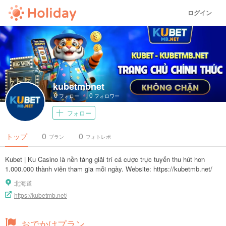
ログイン
kubetmbnet
0
0
フォロー
フォロワー
フォロー
0
0
トップ
プラン
フォトレポ
Kubet | Ku Casino là nền tảng giải trí cá cược trực tuyến thu hút hơn
1.000.000 thành viên tham gia mỗi ngày. Website: https://kubetmb.net/
北海道
https://kubetmb.net/
おでかけプラン