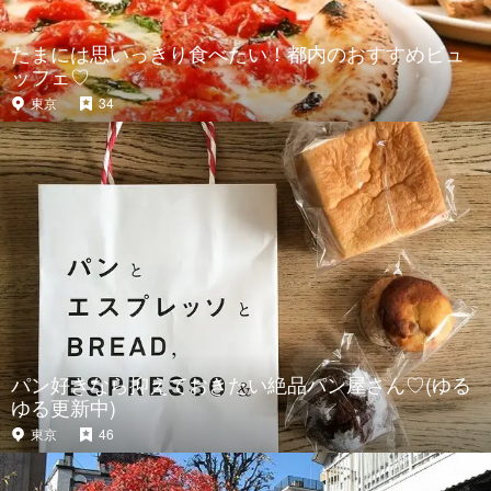
たまには思いっきり食べたい！都内のおすすめビュ
ッフェ♡
東京
34
パン好きなら抑えておきたい絶品パン屋さん♡(ゆる
ゆる更新中)
東京
46