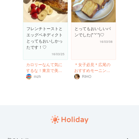
フレンチトーストと
とってもおいしいパ
エッグベネディクト
ンでした(*´°`*)♡
とってもおいしかっ
16/03/08
たです！♡
16/03/25
カロリーなんて気に
＊女子必見＊広尾の
するな！東京で美...
おすすめモーニン...
mzh
RIHO